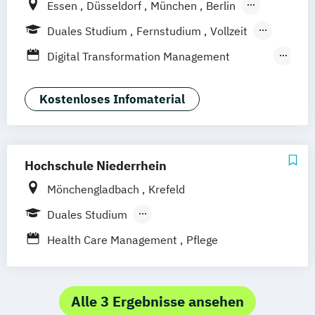
Essen
Düsseldorf
München
Berlin
Hamburg
Weil am Rhein
Duales Studium
Fernstudium
Vollzeit
Frankfurt am Main
Stuttgart
Jena
Berufsbegleitendes Präsenzstudium
Digital Transformation Management
Innsbruck
Linz
Fernlehrgang
(Schwerpunkt Gesundheitsmanagement)
Dualer MBA Health Care Management
Kostenloses Infomaterial
Gesundheitsökonom
MBA Health Care Management
Management im Gesundheitswesen
Hochschule Niederrhein
Prävention
Mönchengladbach
Krefeld
Sporttherapie und
Gesundheitsmanagement
Duales Studium
Berufsbegleitendes Präsenzstudium
Health Care Management
Pflege
Vollzeit
Alle 3 Ergebnisse ansehen