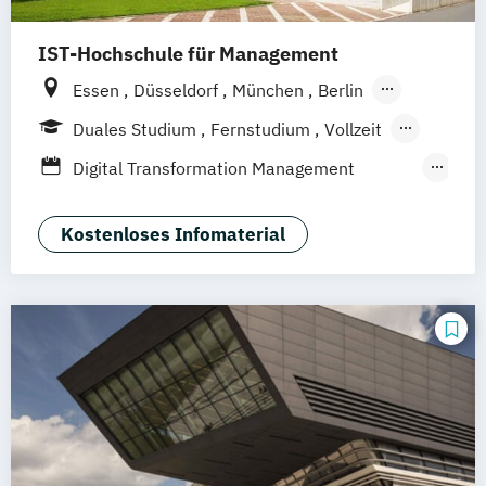
IST-Hochschule für Management
Essen
Düsseldorf
München
Berlin
Hamburg
Weil am Rhein
Duales Studium
Fernstudium
Vollzeit
Frankfurt am Main
Stuttgart
Jena
Berufsbegleitendes Präsenzstudium
Digital Transformation Management
Innsbruck
Linz
Fernlehrgang
(Schwerpunkt Gesundheitsmanagement)
Dualer MBA Health Care Management
Kostenloses Infomaterial
Gesundheitsökonom
MBA Health Care Management
Management im Gesundheitswesen
Prävention
Sporttherapie und
Gesundheitsmanagement