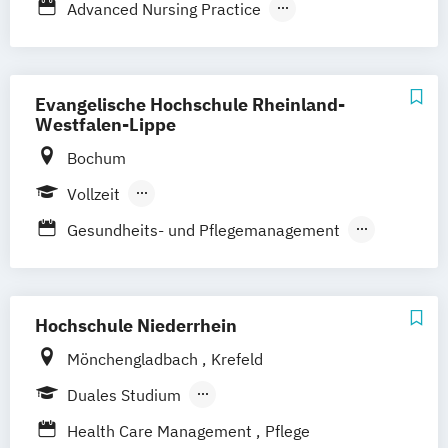
Berufsbegleitender Präsenzlehrgang
Advanced Nursing Practice
Berufsbegleitendes Präsenzstudium
Angewandte Gesundheitswissenschaften
(AGW)
Bildung im Gesundheitswesen -
Evangelische Hochschule Rheinland-
Fachrichtung Pflege
Westfalen-Lippe
Clinical Research Management
Bochum
Evidenzbasierung pflegerischen Handelns
Vollzeit
Gesundheit und Diversity in der Arbeit
Berufsbegleitendes Präsenzstudium
Gesundheits- und Pflegemanagement
Gesundheitsdaten und Digitalisierung
Pflegewissenschaft
Pflege
Physiotherapiewissenschaft
Hochschule Niederrhein
Mönchengladbach
Krefeld
Duales Studium
Berufsbegleitendes Präsenzstudium
Health Care Management
Pflege