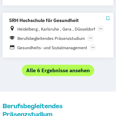
Vollzeit
SRH Hochschule für Gesundheit
Heidelberg
Karlsruhe
Gera
Düsseldorf
Leverkusen
Bonn
Stuttgart
Hamburg
Berufsbegleitendes Präsenzstudium
Bamberg
Fürth
Heide
Vollzeit
Gesundheits- und Sozialmanagement
Deutschlandweit
Leipzig
Köln
Medizinische Ernährungswissenschaft und
Ernährungstherapie
Pflege
Alle 6 Ergebnisse ansehen
Psychologie (M.Sc.)
Berufsbegleitendes
Präsenzstudium