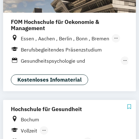
FOM Hochschule für Oekonomie &
Management
Essen
Aachen
Berlin
Bonn
Bremen
Dortmund
Duisburg
Düsseldorf
Berufsbegleitendes Präsenzstudium
Frankfurt am Main
Hamburg
Hannover
Gesundheitspsychologie und
Köln
Mannheim
München
Münster
Medizinpädagogik
Neuss
Nürnberg
Siegen
Stuttgart
Management im Gesundheitswesen
Kostenloses Infomaterial
Wesel
Wuppertal
Augsburg
Kassel
Pflegemanagement
Public Health
Leipzig
Gütersloh
Hagen
Karlsruhe
Soziale Arbeit
Soziale Medizin & Beratung
Saarbrücken
Mainz
Arnsberg
Digitales Live Studium (DLS)
Wien
Hochschule für Gesundheit
Bochum
Vollzeit