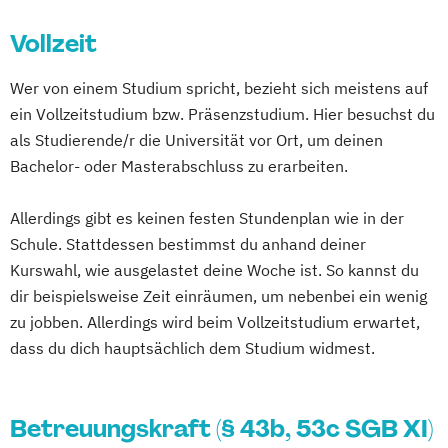
Geriatrische Pflege
Tübingen
Ulm
Vechta
Gerontopsychiatrische Pflege
Vollzeit
Villingen-Schwenningen
Wuppertal
Häusliche psychiatrische
Würzburg
Wer von einem Studium spricht, bezieht sich meistens auf
Fachkrankenpflege
ein Vollzeitstudium bzw. Präsenzstudium. Hier besuchst du
Palliative Care
als Studierende/r die Universität vor Ort, um deinen
Pflege- und Sozialmanager
Bachelor- oder Masterabschluss zu erarbeiten.
Pflegefachkraft in der Palliativversorgung
Pflegehelfer/Pflegeassistent
Allerdings gibt es keinen festen Stundenplan wie in der
Schmerzmanagement in der Pflege
Schule. Stattdessen bestimmst du anhand deiner
Verfahrenspfleger
Kurswahl, wie ausgelastet deine Woche ist. So kannst du
dir beispielsweise Zeit einräumen, um nebenbei ein wenig
zu jobben. Allerdings wird beim Vollzeitstudium erwartet,
dass du dich hauptsächlich dem Studium widmest.
Betreuungskraft (§ 43b, 53c SGB XI)