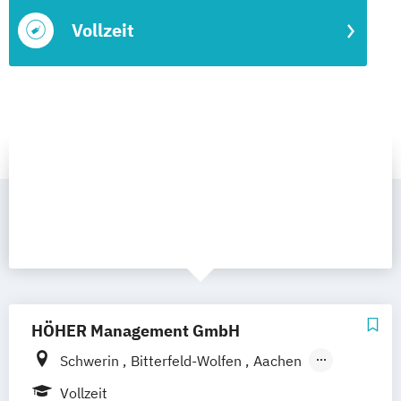
Vollzeit
HÖHER Management GmbH
Schwerin
Bitterfeld-Wolfen
Aachen
Aalen
Augsburg
Bayreuth
Berlin
Bonn
Vollzeit