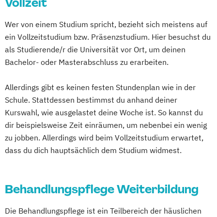
Vollzeit
Pflege
Villingen-Schwenningen
Wuppertal
Häusliche psychiatrische
Geprüfter Fachwirt im Gesundheits- und
Würzburg
Wer von einem Studium spricht, bezieht sich meistens auf
Fachkrankenpflege
Sozialwesen (IHK)
ein Vollzeitstudium bzw. Präsenzstudium. Hier besuchst du
Palliative Care
Hygienebeauftragter in Pflegeeinrichtungen
als Studierende/r die Universität vor Ort, um deinen
Pflege- und Sozialmanager
Bachelor- oder Masterabschluss zu erarbeiten.
Pflegefachkraft in der Palliativversorgung
Pflegehelfer stationärer und ambulanter
Pflegehelfer/Pflegeassistent
Dienst
Allerdings gibt es keinen festen Stundenplan wie in der
Schmerzmanagement in der Pflege
Pflegetherapeut Wunde
Praxisanleiter
Schule. Stattdessen bestimmst du anhand deiner
Verfahrenspfleger
Qualitätsbeauftragter
Wundexperte
Kurswahl, wie ausgelastet deine Woche ist. So kannst du
dir beispielsweise Zeit einräumen, um nebenbei ein wenig
zu jobben. Allerdings wird beim Vollzeitstudium erwartet,
dass du dich hauptsächlich dem Studium widmest.
Behandlungspflege Weiterbildung
Die Behandlungspflege ist ein Teilbereich der häuslichen