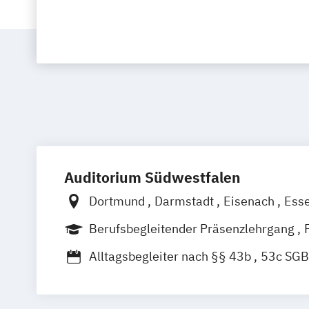
Auditorium Südwestfalen
Dortmund
Darmstadt
Eisenach
Ess
Gießen
Hamburg
Hannover
Kassel
Berufsbegleitender Präsenzlehrgang
Mannheim
Münster
Siegen
Trier
Vollzeit
Alltagsbegleiter nach §§ 43b
53c SGB
Besondere Kenntnisse in der Gerontops
Fachexperte für Palliative Care