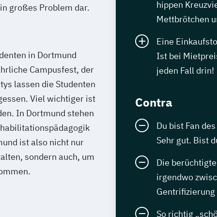
hippen Kreuzvie
in großes Problem dar.
Mettbrötchen u
Eine Einkaufst
udenten in Dortmund
Ist bei Mietpre
hrliche Campusfest, der
jeden Fall drin!
tys lassen die Studenten
sen. Viel wichtiger ist
Contra
den. In Dortmund stehen
Du bist Fan de
ehabilitationspädagogik
Sehr gut. Bist 
nd ist also nicht nur
stalten, sondern auch, um
Die berüchtigt
 kommen.
irgendwo zwisc
Gentrifizierung 
So richtig „sch