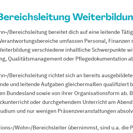
e nach § 53 SGB
ereichsleitung Weiterbildu
er
n-/Bereichsleitung bereitet dich auf eine leitende Tätig
 Verantwortungsbereiche umfassen Personal, Finanzen s
te
Weiterbildung verschiedene inhaltliche Schwerpunkte w
ger
ung, Qualitätsmanagement oder Pflegedokumentation a
n-/Bereichsleitung richtet sich an bereits ausgebildete
nde und leitende Aufgaben gleichermaßen qualifiziert bi
en Bundesland sowie von ihrer Organisationsform ab. 
Blockunterricht oder durchgehendem Unterricht am Abe
studium und nur wenigen Präsenzveranstaltungen absolv
ations-/Wohn-/Bereichsleiter übernimmst, sind u.a. die P