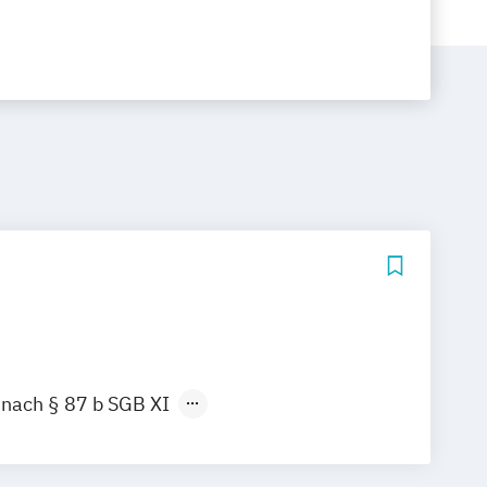
 nach § 87 b SGB XI
agter
ehandlungspflege (APH und