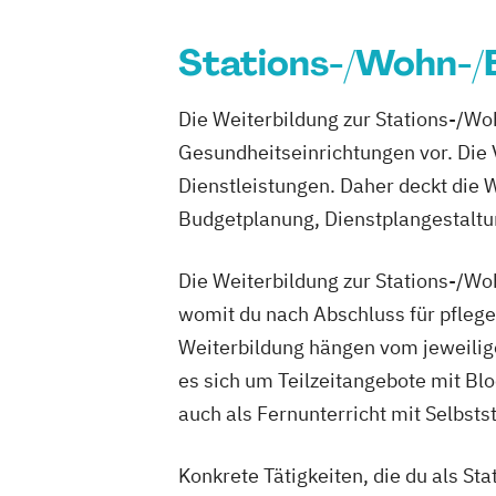
Pflegedienstleiter
Pflegegutachter/Pflegesachverständig
Stations-/Wohn-/B
XI
Pflegegutachter/Pflegesachverständig
Die Weiterbildung zur Stations-/Woh
Praxisanleiter
Präventionsberater
Gesundheitseinrichtungen vor. Die
Qualifikation für Pflegerische Hilfskräf
Dienstleistungen. Daher deckt die 
Qualitätsbeauftragter
Qualitätsmana
Budgetplanung, Dienstplangestalt
Wohnbereichsleiter
Die Weiterbildung zur Stations-/Woh
womit du nach Abschluss für pflege
Weiterbildung hängen vom jeweilig
es sich um Teilzeitangebote mit 
auch als Fernunterricht mit Selbst
Konkrete Tätigkeiten, die du als St