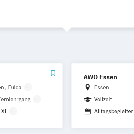
AWO Essen
en
Fulda
Essen
Koblenz
Köln
Fernlehrgang
Vollzeit
 XI
Alltagsbegleiter
ychiatrie
Hygienebeauftr
Medizinische B