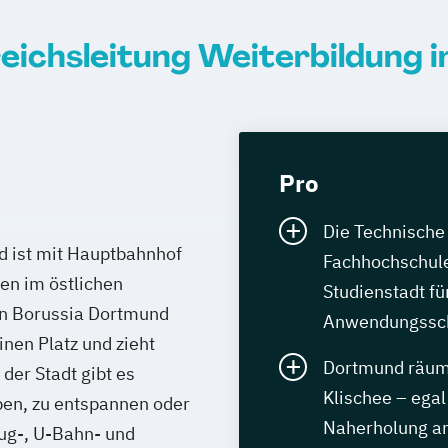
eichsleitung Weiterbildung 
Pro
Die Technische 
d ist mit Hauptbahnhof
Fachhochschul
en im östlichen
Studienstadt fü
in Borussia Dortmund
Anwendungssc
inen Platz und zieht
Dortmund räumt
der Stadt gibt es
Klischee – ega
en, zu entspannen oder
Naherholung am
Zug-, U-Bahn- und