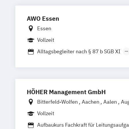
Seniorenbetreuer (gem. den Richtlinie
53c SGB XI)
AWO Essen
Essen
Vollzeit
Alltagsbegleiter nach § 87 b SGB XI
Hygienebeauftragter
Medizinische Behandlungspflege (APH
Pflegehilfskräfte)
Praxisanleiter in ambulanten
HÖHER Management GmbH
stationären und teilstationären Einrich
Altenhilfe
Bitterfeld-Wolfen
Aachen
Aalen
Au
Wohnbereichs-/ Stationsleitung in der 
Bayreuth
Berlin
Bonn
Braunschwei
Vollzeit
Altenhilfe
Bremerhaven
Celle
Chemnitz
Cottb
Aufbaukurs Fachkraft für Leitungsaufga
Dresden
Duisburg
Düsseldorf
Emde