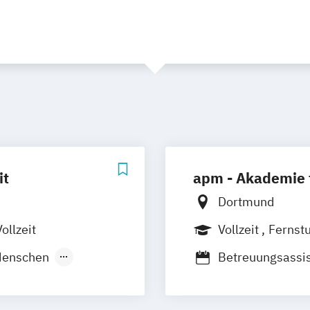
it
apm - Akademie 
Dortmund
ollzeit
Vollzeit
Fernst
 Menschen
Betreuungsassis
Fachkraft für di
Kompetenzen in 