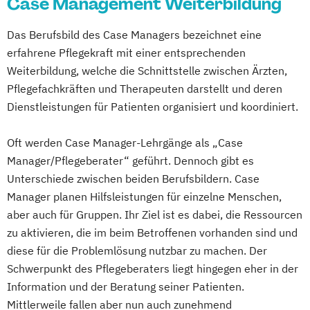
Case Management Weiterbildung
Case-Management in Gesundheits-
Magdeburg
Mainz
Mannheim
Pflegegutachter/Pflegesachverständiger
Sozial- und Pflegeeinrichtungen
Mönchenglabdach
München
Münster
Das Berufsbild des Case Managers bezeichnet eine
Praxisanleiter
Präventionsberater
Diabetesassistent
Neubrandenburg
Nürnberg
Osnabrück
erfahrene Pflegekraft mit einer entsprechenden
Qualifikation für Pflegerische Hilfskräfte
Fachkraft für Intensivpflege und
Paderborn
Potsdam
Regensburg
Weiterbildung, welche die Schnittstelle zwischen Ärzten,
Qualitätsbeauftragter
Qualitätsmanager
Anästhesie
Pflegefachkräften und Therapeuten darstellt und deren
Rosenheim
Rostock
Saarbrücken
Wohnbereichsleiter
Fachkraft für Krankenhaushygiene
Dienstleistungen für Patienten organisiert und koordiniert.
Schwerin
Siegen
Stralsund
Stuttgart
Geriatrische Pflege
Suhl
Trier
Tübingen
Ulm
Vechta
Gerontopsychiatrische Pflege
Oft werden Case Manager-Lehrgänge als „Case
Villingen-Schwenningen
Wuppertal
Häusliche psychiatrische
Manager/Pflegeberater“ geführt. Dennoch gibt es
Würzburg
Fachkrankenpflege
Unterschiede zwischen beiden Berufsbildern. Case
Manager planen Hilfsleistungen für einzelne Menschen,
Palliative Care
aber auch für Gruppen. Ihr Ziel ist es dabei, die Ressourcen
Pflege- und Sozialmanager
zu aktivieren, die im beim Betroffenen vorhanden sind und
Pflegefachkraft in der Palliativversorgung
diese für die Problemlösung nutzbar zu machen. Der
Pflegehelfer/Pflegeassistent
Schwerpunkt des Pflegeberaters liegt hingegen eher in der
Schmerzmanagement in der Pflege
Information und der Beratung seiner Patienten.
Verfahrenspfleger
Mittlerweile fallen aber nun auch zunehmend