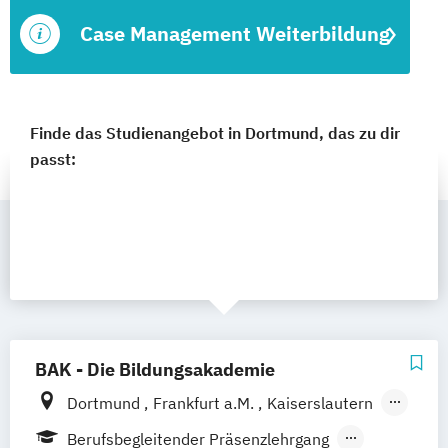
Case Management Weiterbildung
Finde das Studienangebot in Dortmund, das zu dir
passt:
BAK - Die Bildungsakademie
Dortmund
Frankfurt a.M.
Kaiserslautern
Karlsruhe
Kassel
Koblenz
Köln
Berufsbegleitender Präsenzlehrgang