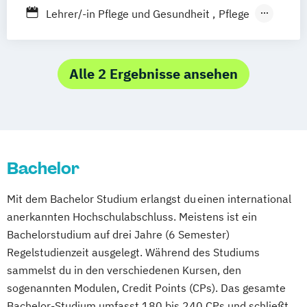
Duales Studium
Vollzeit
Pflege
Pflegemanagement
Lehrer/-in Pflege und Gesundheit
Pflege
Pflegewissenschaft
Pflegemanagement
Pflegewissenschaft
Alle 2 Ergebnisse ansehen
Bachelor
Mit dem Bachelor Studium erlangst du einen international
anerkannten Hochschulabschluss. Meistens ist ein
Bachelorstudium auf drei Jahre (6 Semester)
Regelstudienzeit ausgelegt. Während des Studiums
sammelst du in den verschiedenen Kursen, den
sogenannten Modulen, Credit Points (CPs). Das gesamte
Bachelor-Studium umfasst 180 bis 240 CPs und schließt