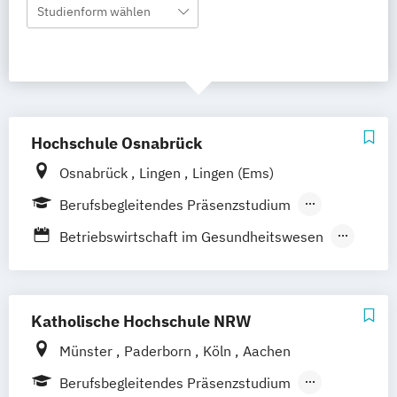
Studienform wählen
Hochschule Osnabrück
Osnabrück
Lingen
Lingen (Ems)
Berufsbegleitendes Präsenzstudium
Duales Studium
Vollzeit
Betriebswirtschaft im Gesundheitswesen
Gesundheitsmanagement / Health
Management
HELPP – Versorgungsforschung und -
Katholische Hochschule NRW
gestaltung
Münster
Paderborn
Köln
Aachen
Management in der
Berufsbegleitendes Präsenzstudium
Gesundheitsversorgung