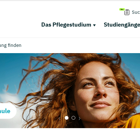
Suc
Das Pflegestudium
Studiengäng
ung finden
hule