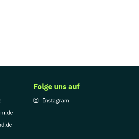
Folge uns auf
e
Instagram
um.de
nd.de