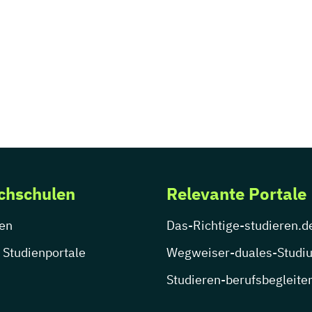
chschulen
Relevante Portale
en
Das-Richtige-studieren.d
 Studienportale
Wegweiser-duales-Studi
Studieren-berufsbegleite