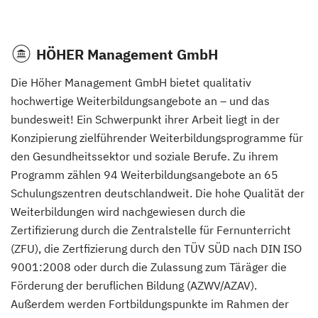
Fachkraft für Intensivpflege und Anästhesie
(Vollzeit)
HÖHER Management GmbH
Fachkraft für Krankenhaushygiene
(Vollzeit)
Die Höher Management GmbH bietet qualitativ
hochwertige Weiterbildungsangebote an – und das
Geriatrische Pflege
(Vollzeit)
bundesweit! Ein Schwerpunkt ihrer Arbeit liegt in der
Konzipierung zielführender Weiterbildungsprogramme für
den Gesundheitssektor und soziale Berufe. Zu ihrem
Gerontopsychiatrische Pflege
(Vollzeit)
Programm zählen 94 Weiterbildungsangebote an 65
Schulungszentren deutschlandweit. Die hohe Qualität der
Häusliche psychiatrische Fachkrankenpflege
(Vollzeit)
Weiterbildungen wird nachgewiesen durch die
Zertifizierung durch die Zentralstelle für Fernunterricht
Palliative Care
(Vollzeit)
(ZFU), die Zertfizierung durch den TÜV SÜD nach DIN ISO
9001:2008 oder durch die Zulassung zum Täräger die
Förderung der beruflichen Bildung (AZWV/AZAV).
Pflegefachkraft in der Palliativversorgung
(Vollzeit)
Außerdem werden Fortbildungspunkte im Rahmen der