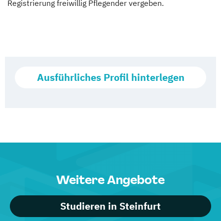
Registrierung freiwillig Pflegender vergeben.
Pflegehelfer/Pflegeassistent
(Vollzeit)
Pflege- und Sozialmanager
(Vollzeit)
Schmerzmanagement in der Pflege
(Vollzeit)
Ausführliches Profil hinterlegen
Verfahrenspfleger
(Vollzeit)
Weitere Angebote
Studieren in Steinfurt