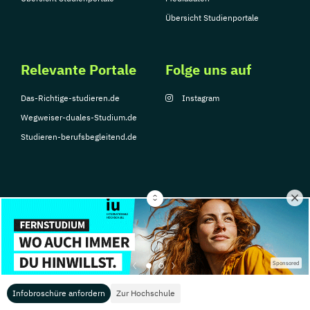
Übersicht Studienportale
Relevante Portale
Folge uns auf
Das-Richtige-studieren.de
Instagram
Wegweiser-duales-Studium.de
Studieren-berufsbegleitend.de
© Copyright 2026, TarGroup Media GmbH
Impressum
Datenschutzerklärung
Nutzungsbedingungen
Barrierefreihe
Sponsored
Infobroschüre anfordern
Zur Hochschule