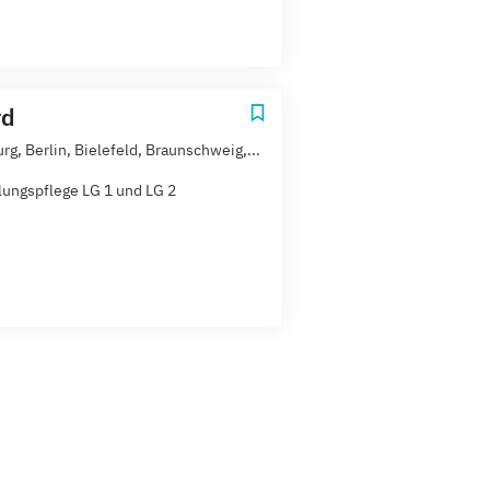
rd
rg, Berlin, Bielefeld, Braunschweig,...
ungspflege LG 1 und LG 2