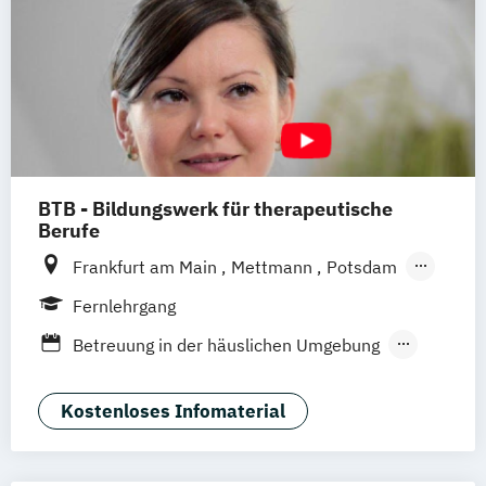
BTB - Bildungswerk für therapeutische
Berufe
Frankfurt am Main
Mettmann
Potsdam
Remscheid (Hauptsitz)
Hannover
Unna
Fernlehrgang
Dortmund
Heidelberg
Hamburg
Betreuung in der häuslichen Umgebung
Leichlingen
Augsburg
Horstmar
Betreuungskraft nach § 43 b
Neustadt an der Weinstraße
Pirmasens
53 c Fachrichtung "Betreuung in der
Kostenloses Infomaterial
Nürnberg
Bochum
München
Bremen
häuslichen Umgebung"
Bingen
Betreuungskraft nach §§ 43b
53c SGB XI