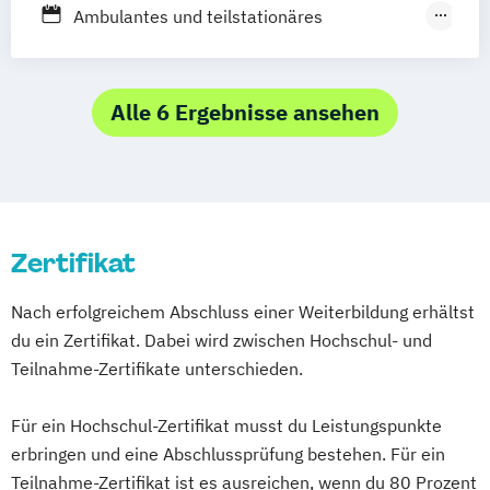
Gerontopsychiatrie
Ambulantes und teilstationäres
Seniorentrainer Ausbildung (mit
Gerontopsychiatrische Zusatzqualifikation
Pflegedienst-Marketing
Zusatzqualifikation Betreuungsassistent §
Grundqualifikation Migrantinnen und
Behandlungspflege
53c SGB XI)
Migranten in der Pflege
Betreuungskraft (nach §§ 43b
Alle 6 Ergebnisse ansehen
Heilpädagoge
53c SGB XI)
Heimleitung in der Alten- und
Hygienebeauftragter für ambulante
Behindertenpflege
Pflegedienste
Hygienebeauftragter in der Pflege
Kaufmännischer Leiter Pflege
Zertifikat
Koordinierende Fachpflegekraft in der
Palliative Care
Gerontopsychiatrischen Pflege
Pflegeberater (nach §45 SGB XI)
Nach erfolgreichem Abschluss einer Weiterbildung erhältst
(Aufbaukurs)
Pflegedienstleitung
Praxisanleiter
du ein Zertifikat. Dabei wird zwischen Hochschul- und
Leitende Pflegekraft für teil- und
Teilnahme-Zertifikate unterschieden.
vollstationäre Pflege sowie Kurzzeitpflege
Leitung einer Krankenhausstation oder
Für ein Hochschul-Zertifikat musst du Leistungspunkte
eines Wohnbereichs im Pflegeheim
erbringen und eine Abschlussprüfung bestehen. Für ein
Leitung eines ambulanten Pflegedienstes
Teilnahme-Zertifikat ist es ausreichen, wenn du 80 Prozent