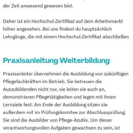
Mentor und Praxisanleiter
Palliative Care
der Zeit anwesend gewesen bist.
Palliative Care für die Ambulante Pflege
Pflegeberater (nach § 7a SGB XI)
Daher ist ein Hochschul-Zertifikat auf dem Arbeitsmarkt
höher angesehen. Bei uns findest du hauptsächlich
Pflegedienstleitung
Lehrgänge, die mit einem Hochschul-Zertifikat abschließen
Pflegedienstleitung im ambulanten
Pflegedienst
Pflegedienstleitung in der häuslichen
Praxisanleitung Weiterbildung
Krankenpflege
Praxisanleitung in der Altenpflege
Praxisanleiter übernehmen die Ausbildung von zukünftigen
Qualitätsmanagementbeauftragter in der
Pflegefachkräften im Betrieb. Sie betreuen die
Pflege
Auszubildenden nicht nur, sie leiten sie auch an,
Sozial- und Pflegehelfer
demonstrieren Pflegetätigkeiten und legen mit ihnen
Staatlich anerkannte Fachkraft für
Lernziele fest. Am Ende der Ausbildung sitzen sie
Leitungsaufgaben in der Pflege
außerdem mit im Prüfungskomitee zur Abschlussprüfung.
Sie sind die Ausbilder von Pflege-Azubis. Um dieser
Techniken der Behandlungspflege für
verantwortungsvollen Aufgaben gewachsen zu sein, ist
Pflegehelfer