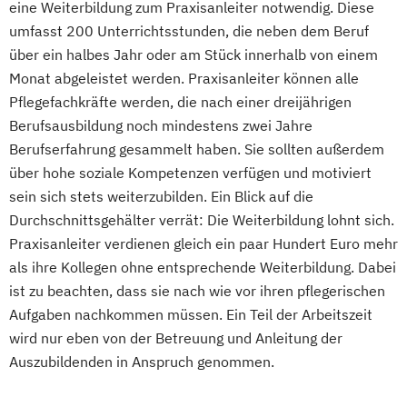
eine Weiterbildung zum Praxisanleiter notwendig. Diese
Verantwortliche Pflegefachkraft für die
umfasst 200 Unterrichtsstunden, die neben dem Beruf
ambulante und (teil-)stationäre Pflege
über ein halbes Jahr oder am Stück innerhalb von einem
Vorbereitung für die Eignungsprüfung zur
Monat abgeleistet werden. Praxisanleiter können alle
Erlangung der staatlichen Anerkennung
Pflegefachkräfte werden, die nach einer dreijährigen
ausländischer Krankenpflegeausbildungen
Berufsausbildung noch mindestens zwei Jahre
(gem. §20b KrPflAPrV)
Berufserfahrung gesammelt haben. Sie sollten außerdem
Zukunftsorientierte Pflege und Betreuung
über hohe soziale Kompetenzen verfügen und motiviert
behinderter und alter Menschen
sein sich stets weiterzubilden. Ein Blick auf die
Durchschnittsgehälter verrät: Die Weiterbildung lohnt sich.
Praxisanleiter verdienen gleich ein paar Hundert Euro mehr
als ihre Kollegen ohne entsprechende Weiterbildung. Dabei
ist zu beachten, dass sie nach wie vor ihren pflegerischen
Aufgaben nachkommen müssen. Ein Teil der Arbeitszeit
wird nur eben von der Betreuung und Anleitung der
Auszubildenden in Anspruch genommen.