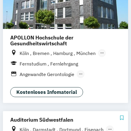
APOLLON Hochschule der
Gesundheitswirtschaft
Köln
Bremen
Hamburg
München
Frankfurt
Göttingen
Leipzig
Stuttgart
Fernstudium
Fernlehrgang
Zürich
Wien
Berlin
Angewandte Gerontologie
Berufspädagogik
Berufspädagogik & Management
Kostenloses Infomaterial
Gerontologie - Kompetenzen für das
Altersmanagement
Gesundheitstechnologie-Management
Auditorium Südwestfalen
Gesundheitsökonomie
Köln
Darmstadt
Dortmund
Eisenach