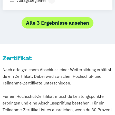
Alltagsbegleiter
Villingen-Schwenningen
Wuppertal
Häusliche psychiatrische
Alltagsgestalter für geriatrische Pflege und
Würzburg
Fachkrankenpflege
Betreuung
Palliative Care
Grundkurs Betreuungsrecht
Alle 3 Ergebnisse ansehen
Pflege- und Sozialmanager
Heimleiter in der Altenpflege
Pflegefachkraft in der Palliativversorgung
Hygienebeauftragter
Pflegehelfer/Pflegeassistent
Leitungsaufgaben in Pflegeeinrichtungen
Schmerzmanagement in der Pflege
Pflegehelfer in Pflegeeinrichtungen
Zertifikat
Verfahrenspfleger
Praxisanleiter
Qualitätsbeauftragter
Schwerstpflege und Gerontopsychiatrie
Nach erfolgreichem Abschluss einer Weiterbildung erhältst
du ein Zertifikat. Dabei wird zwischen Hochschul- und
Teilnahme-Zertifikate unterschieden.
Für ein Hochschul-Zertifikat musst du Leistungspunkte
erbringen und eine Abschlussprüfung bestehen. Für ein
Teilnahme-Zertifikat ist es ausreichen, wenn du 80 Prozent