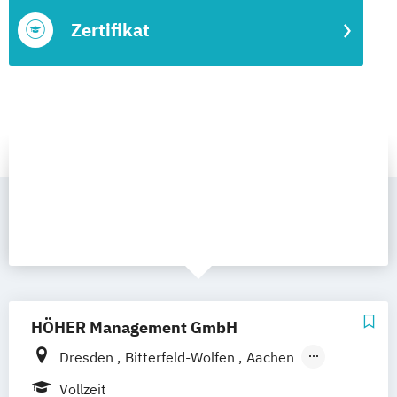
Zertifikat
HÖHER Management GmbH
Dresden
Bitterfeld-Wolfen
Aachen
Aalen
Augsburg
Bayreuth
Berlin
Bonn
Vollzeit