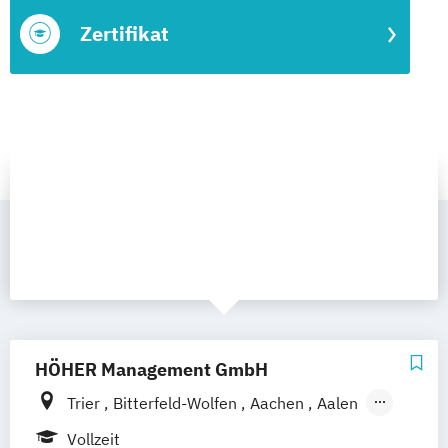
Zertifikat
HÖHER Management GmbH
Trier
Bitterfeld-Wolfen
Aachen
Aalen
Augsburg
Bayreuth
Berlin
Bonn
Vollzeit