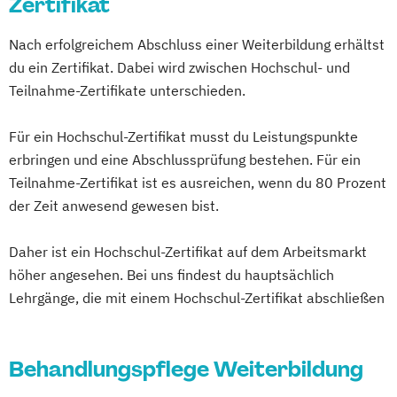
Zertifikat
XI
Villingen-Schwenningen
Wuppertal
Häusliche psychiatrische
Palliativbegleitung
Würzburg
Nach erfolgreichem Abschluss einer Weiterbildung erhältst
Fachkrankenpflege
Schwesternhelferin/Pflegediensthelfer
du ein Zertifikat. Dabei wird zwischen Hochschul- und
Palliative Care
Teilnahme-Zertifikate unterschieden.
Pflege- und Sozialmanager
Pflegefachkraft in der Palliativversorgung
Für ein Hochschul-Zertifikat musst du Leistungspunkte
Pflegehelfer/Pflegeassistent
erbringen und eine Abschlussprüfung bestehen. Für ein
Schmerzmanagement in der Pflege
Teilnahme-Zertifikat ist es ausreichen, wenn du 80 Prozent
Verfahrenspfleger
der Zeit anwesend gewesen bist.
Daher ist ein Hochschul-Zertifikat auf dem Arbeitsmarkt
höher angesehen. Bei uns findest du hauptsächlich
Lehrgänge, die mit einem Hochschul-Zertifikat abschließen
Behandlungspflege Weiterbildung