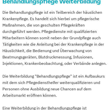
Behandlungspflege Weiterbildung
XI
Villingen-Schwenningen
Wuppertal
Häusliche psychiatrische
Palliativbegleitung
Würzburg
Die Behandlungspflege ist ein Teilbereich der häuslichen
Fachkrankenpflege
Schwesternhelferin/Pflegediensthelfer
Krankenpflege. Es handelt sich hierbei um pflegerische
Palliative Care
Maßnahmen, die von geschulten Pflegekräften
Pflege- und Sozialmanager
durchgeführt werden. Pflegedienste mit qualifizierten
Pflegefachkraft in der Palliativversorgung
Mitarbeitern können somit neben der Grundpflege auch
Pflegehelfer/Pflegeassistent
Tätigkeiten wie die Anleitung bei der Krankenpflege in der
Schmerzmanagement in der Pflege
Häuslichkeit, die Bedienung und Überwachung von
Verfahrenspfleger
Beatmungsgeräten, Blutdruckmessung, Infusionen,
Injektionen, Krankenbeobachtung, oder Verbände anlegen.
Die Weiterbildung "Behandlungspflege" ist ein Aufbaukurs
mit dem sich Pflegediensthelfer weiterqualifizieren und
Personen ohne Ausbildung neue Chancen auf dem
Arbeitsmarkt eröffnen können.
Eine Weiterbildung in der Behandlungspflege ist