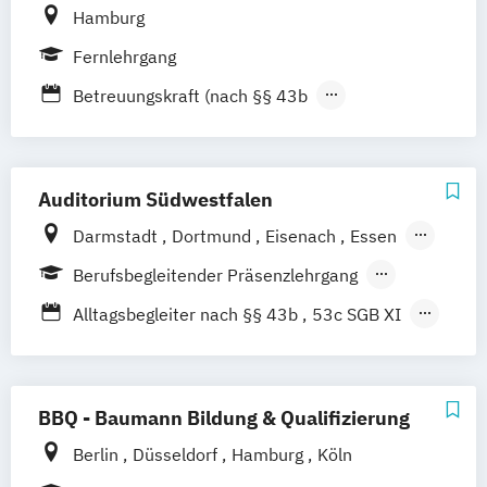
Hamburg
Fernlehrgang
Betreuungskraft (nach §§ 43b
53c SGB XI)
Betriebliches Gesundheitsmanagement
(IHK)
Auditorium Südwestfalen
Fachkraft für Gesundheits- und
Darmstadt
Dortmund
Eisenach
Essen
Sozialdienstleistungen (IHK)
Fulda
Gießen
Hamburg
Hannover
Berufsbegleitender Präsenzlehrgang
Fachkraft in der häuslichen Pflege
Kassel
Koblenz
Köln
Mannheim
Fernlehrgang
Vollzeit
Fachwirt im Gesundheits- und Sozialwesen
Alltagsbegleiter nach §§ 43b
53c SGB XI
Münster
Siegen
Trier
(IHK)
Besondere Kenntnisse in der
Palliativbegleiter
Gerontopsychiatrie
Präventionsberater - Gesundheitsberater
Fachexperte für Palliative Care
BBQ - Baumann Bildung & Qualifizierung
Fachkraft für Dokumentation und
Berlin
Düsseldorf
Hamburg
Köln
Pflegeeinstufung