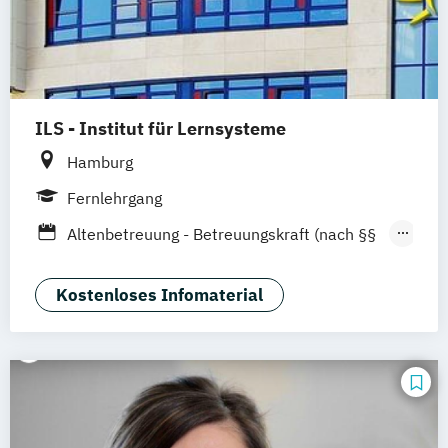
ILS - Institut für Lernsysteme
Hamburg
Fernlehrgang
Altenbetreuung - Betreuungskraft (nach §§
43b
53c SGB XI)
Kostenloses Infomaterial
Betriebswirt (ILS) - Schwerpunkt
Management im Gesundheitswesen
Fachkraft für Gesundheits- und
Sozialdienstleistungen (IHK)
Fachkraft für häusliche Pflege