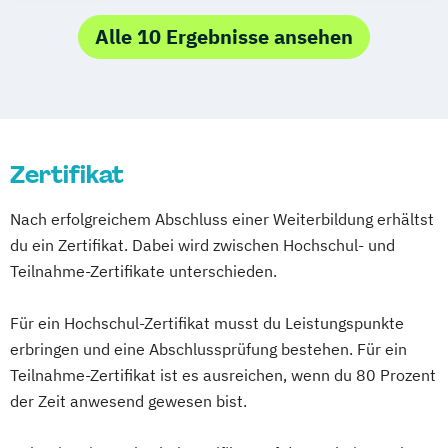
Fachkrankenpflege
Betreuung
Palliative Care
Grundlagen der Ethik in der Altenpflege
Alle 10 Ergebnisse ansehen
Pflege- und Sozialmanager
Krankheitsbilder des Alters
Pflegefachkraft in der Palliativversorgung
Pflegedienstleitung
Pflegehelfer/Pflegeassistent
Umgang mit Demenzpatienten
Schmerzmanagement in der Pflege
Verantwortliche Pflegefachkraft (nach § 71
Zertifikat
Verfahrenspfleger
SGB XI)
Wer darf was in der Behandlungspflege?
Nach erfolgreichem Abschluss einer Weiterbildung erhältst
du ein Zertifikat. Dabei wird zwischen Hochschul- und
Teilnahme-Zertifikate unterschieden.
Für ein Hochschul-Zertifikat musst du Leistungspunkte
erbringen und eine Abschlussprüfung bestehen. Für ein
Teilnahme-Zertifikat ist es ausreichen, wenn du 80 Prozent
der Zeit anwesend gewesen bist.