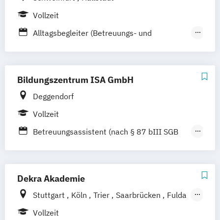
Vollzeit
Alltagsbegleiter (Betreuungs- und
Pflegeassistentin plus Hauswirtschaft)
Betreuungs- und Pflegeassistent
Bildungszentrum ISA GmbH
Deggendorf
Vollzeit
Betreuungsassistent (nach § 87 bIII SGB
XI)
Fachkraft für gerontopsychitrische Pflege
und Betreuung
Dekra Akademie
Palliative Care - Basiskurs für Pflegende
Stuttgart
Köln
Trier
Saarbrücken
Fulda
Pflegehelfer für den stationär- und
Hannover
Bremen
Nürnberg
Hamburg
Vollzeit
ambulanten Bereich