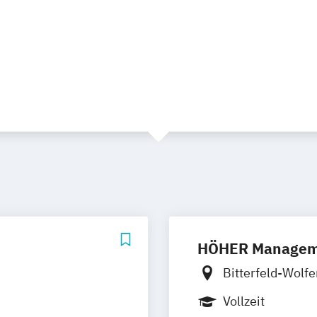
HÖHER Manage
Bitterfeld-Wolf
Bayreuth
Berli
Vollzeit
Bremerhaven