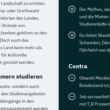
n Landschaft zu erholen.
Der Mythos, da
mar oder Greifswald
und die Mieten n
andorten des Landes.
Studienstädte 
e Strände von
 Usedom gehören zu den
Du liebst Skan
 Doch auch das
Schweden, Däne
as Land kann mehr als
Fährfahrt von di
für kulturelle
on genutzt werden.
Contra
mern studieren
Obwohl Meckle
Bundesland ist
laubs- sondern auch
n den Studienangeboten
Job verzweifelt
udiengänge in den
mit 7,8 Prozen
flegemanagement werden