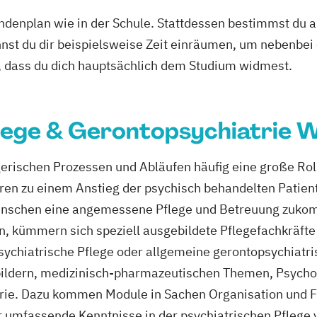
tundenplan wie in der Schule. Stattdessen bestimmst du
nnst du dir beispielsweise Zeit einräumen, um nebenbei 
, dass du dich hauptsächlich dem Studium widmest.
lege & Gerontopsychiatrie W
gerischen Prozessen und Abläufen häufig eine große Roll
en zu einem Anstieg der psychisch behandelten Patient
enschen eine angemessene Pflege und Betreuung zukom
n, kümmern sich speziell ausgebildete Pflegefachkräft
psychiatrische Pflege oder allgemeine gerontopsychiatr
bildern, medizinisch-pharmazeutischen Themen, Psycho
trie. Dazu kommen Module in Sachen Organisation und F
er umfassende Kenntnisse in der psychiatrischen Pflege