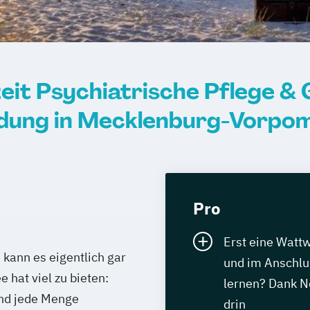
lzeit Psychiatrische Pflege &
ldung in Mecklenburg-Vorpo
Pro
Erst eine Watt
kann es eigentlich gar
und im Anschlus
 hat viel zu bieten:
lernen? Dank N
und jede Menge
drin