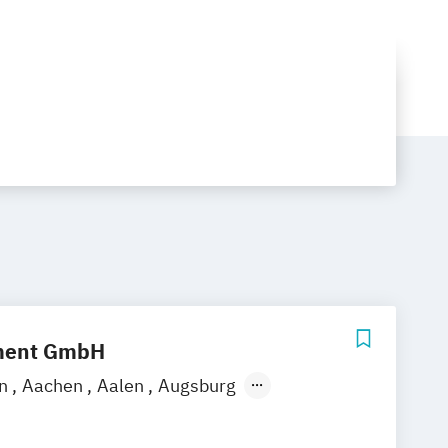
ment GmbH
en
Aachen
Aalen
Augsburg
n
Bonn
Braunschweig
Bremen
Celle
Chemnitz
Cottbus
Deggendorf