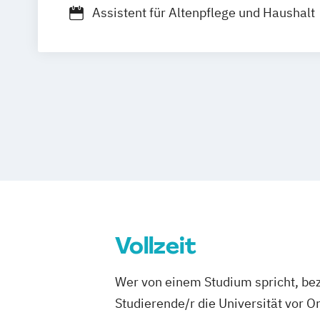
Assistent für Altenpflege und Haushalt
Betreuungskraft
Gerontopsychiatrischer Pflegenachwei
Mobile Hausaltenpflege mit Führersche
Pflegebasiskurs für Gehörlose
Pflegebasiskurs inkl. Rollstuhltraining
Vollzeit
Wer von einem Studium spricht, bez
Studierende/r die Universität vor 