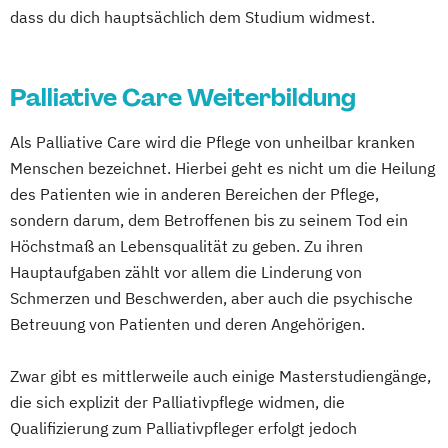
dass du dich hauptsächlich dem Studium widmest.
Pflege- und Sozialmanager
Pflegefachkraft in der Palliativversorgung
Pflegehelfer/Pflegeassistent
Palliative Care Weiterbildung
Schmerzmanagement in der Pflege
Verfahrenspfleger
Als Palliative Care wird die Pflege von unheilbar kranken
Menschen bezeichnet. Hierbei geht es nicht um die Heilung
des Patienten wie in anderen Bereichen der Pflege,
sondern darum, dem Betroffenen bis zu seinem Tod ein
Höchstmaß an Lebensqualität zu geben. Zu ihren
Hauptaufgaben zählt vor allem die Linderung von
Schmerzen und Beschwerden, aber auch die psychische
Betreuung von Patienten und deren Angehörigen.
Zwar gibt es mittlerweile auch einige Masterstudiengänge,
die sich explizit der Palliativpflege widmen, die
Qualifizierung zum Palliativpfleger erfolgt jedoch