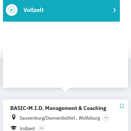
Vollzeit
BASIC-M.I.D. Management & Coaching
Sassenburg/Dannenbüttel
Wolfsburg
Hannover
Uelzen
Bremen
Minden
Vollzeit