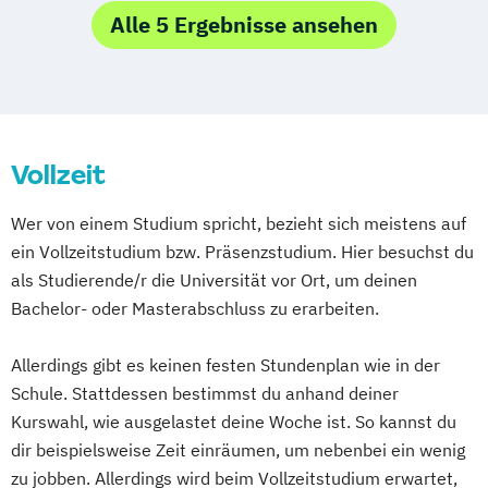
Emden/Leer
Erfurt
Frankfurt am Main
Betreuung
Außerklinische Intensivpflege und
Alle 5 Ergebnisse ansehen
Freiburg
Fulda
Gera
Gießen
Leitung von Einrichtungen der Pflege und
Heimbeatmung
Göttingen
Hamburg
Hamm
Hannover
für ältere Menschen
Behandlungspflege
Heilbronn
Husum
Ingolstadt
Palliative Care für professionell Pflegende
Betreuungskraft (nach §§ 43b
Kaiserslautern
Karlsruhe
Kassel
nach §39 SGB V
53c SGB XI)
Kempten
Kiel
Koblenz
Leipzig
Pflegedienstleitung in Einrichtungen der
Vollzeit
Case-Management in Gesundheits-
Magdeburg
Mainz
Mannheim
Pflege und für ältere Menschen
Sozial- und Pflegeeinrichtungen
Mönchenglabdach
München
Münster
Wer von einem Studium spricht, bezieht sich meistens auf
Praxisanleitung für Pflegeberufe
Diabetesassistent
Neubrandenburg
Nürnberg
Osnabrück
ein Vollzeitstudium bzw. Präsenzstudium. Hier besuchst du
Qualitätsbeauftragter in Einrichtungen der
Fachkraft für Intensivpflege und
Paderborn
Potsdam
Regensburg
als Studierende/r die Universität vor Ort, um deinen
Pflege
Anästhesie
Bachelor- oder Masterabschluss zu erarbeiten.
Rosenheim
Rostock
Saarbrücken
Verantwortliche Pflegefachkraft nach §71
Fachkraft für Krankenhaushygiene
Schwerin
Siegen
Stralsund
Stuttgart
SGB XI
Geriatrische Pflege
Allerdings gibt es keinen festen Stundenplan wie in der
Suhl
Trier
Tübingen
Ulm
Vechta
Gerontopsychiatrische Pflege
Schule. Stattdessen bestimmst du anhand deiner
Villingen-Schwenningen
Wuppertal
Häusliche psychiatrische
Kurswahl, wie ausgelastet deine Woche ist. So kannst du
Würzburg
Fachkrankenpflege
dir beispielsweise Zeit einräumen, um nebenbei ein wenig
zu jobben. Allerdings wird beim Vollzeitstudium erwartet,
Palliative Care