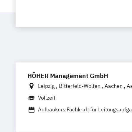
HÖHER Management GmbH
Leipzig
Bitterfeld-Wolfen
Aachen
A
Bayreuth
Berlin
Bonn
Braunschwei
Vollzeit
Bremerhaven
Celle
Chemnitz
Cottb
Aufbaukurs Fachkraft für Leitungsaufga
Dresden
Duisburg
Düsseldorf
Emde
Gesundheits- und Pflegeeinrichtungen
Frankfurt am Main
Freiburg
Fulda
G
Außerklinische Intensivpflege und H
Göttingen
Hamburg
Hamm
Hannov