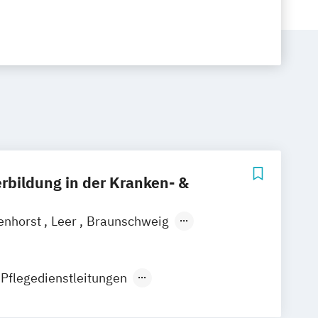
erbildung in der Kranken- &
enhorst
Leer
Braunschweig
brück
Köln
Waldbröl
Aschersleben
stadt
Halle
Köthen
Magdeburg
 Pflegedienstleitungen
ion Pflege und Betreuung
on für ungelernte Pflegekräfte