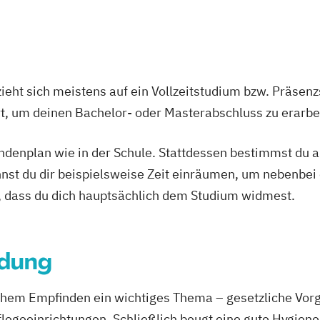
r Dienst
Gerontopsychiat
r
Leitende Pflegekr
sowie Kurzzeitp
Leitung einer K
ieht sich meistens auf ein Vollzeitstudium bzw. Präsenz
Wohnbereichs i
Ort, um deinen Bachelor- oder Masterabschluss zu erarbe
Leitung eines a
Mentor und Prax
tundenplan wie in der Schule. Stattdessen bestimmst du
Palliative Care 
nnst du dir beispielsweise Zeit einräumen, um nebenbei 
Pflegeberater (
, dass du dich hauptsächlich dem Studium widmest.
Pflegedienstlei
Pflegedienstlei
Praxisanleitung 
ldung
Qualitätsmanage
Sozial- und Pfle
ichem Empfinden ein wichtiges Thema – gesetzliche Vor
Staatlich anerka
legeeinrichtungen. Schließlich beugt eine gute Hygien
der Pflege