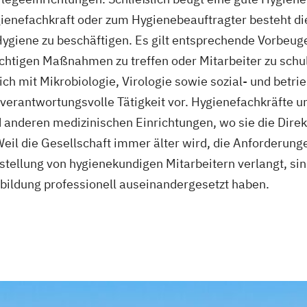
Techniken der B
gienefachkraft oder zum Hygienebeauftragter besteht di
Verantwortliche 
r Hygiene zu beschäftigen. Es gilt entsprechende Vorb
(teil-)stationär
ichtigen Maßnahmen zu treffen oder Mitarbeiter zu sch
Vorbereitung fü
ch mit Mikrobiologie, Virologie sowie sozial- und betri
staatlichen Ane
e verantwortungsvolle Tätigkeit vor. Hygienefachkräfte 
Krankenpflegea
anderen medizinischen Einrichtungen, wo sie die Direk
Zukunftsorienti
il die Gesellschaft immer älter wird, die Anforderung
und alter Mensc
tellung von hygienekundigen Mitarbeitern verlangt, sind 
bildung professionell auseinandergesetzt haben.