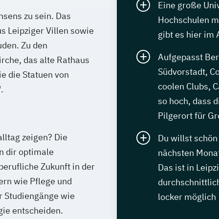
Eine große Uni
hsens zu sein. Das
Hochschulen mi
s Leipziger Villen sowie
gibt es hier im
den. Zu den
Aufgepasst Berl
rche, das alte Rathaus
Südvorstadt, Co
e die Statuen von
coolen Clubs, C
.
so hoch, dass 
Pilgerort für G
lltag zeigen? Die
Du willst schön
 dir optimale
nächsten Monat
erufliche Zukunft in der
Das ist in Leip
ern wie Pflege und
durchschnittli
r Studiengänge wie
locker möglich
gie entscheiden.