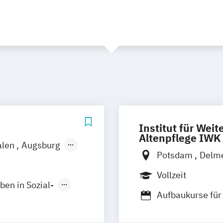
Institut für Weit
Altenpflege IWK
alen
Augsburg
Potsdam
Delm
g
Bremen
Lüneburg
Osna
us
Deggendorf
Vollzeit
Dessau
Halber
ben in Sozial-
n/Leer
Erfurt
Aufbaukurse für
Stendal
era
Gießen
Basisqualifikat
eimbeatmung
er
Heilbronn
Basisqualifikati