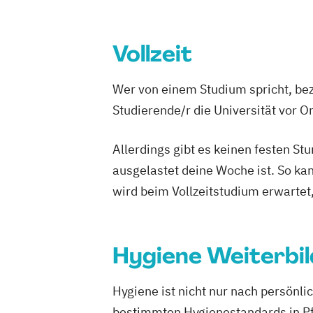
Pflegehelfer stationärer und ambulante
Pflegetherapeut Wunde
Praxisanleite
Qualitätsbeauftragter
Wundexperte
Vollzeit
Wer von einem Studium spricht, bez
Studierende/r die Universität vor 
Allerdings gibt es keinen festen S
ausgelastet deine Woche ist. So ka
wird beim Vollzeitstudium erwartet
Hygiene Weiterbi
Hygiene ist nicht nur nach persönl
bestimmten Hygienestandards in Pf