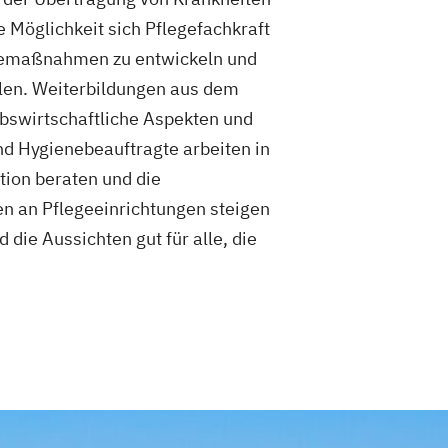
ehandlungspflege für Pflegehelfer
e Möglichkeit sich Pflegefachkraft
Pflegefachkraft für die ambulante und
eugemaßnahmen zu entwickeln und
e Pflege
ulen. Weiterbildungen aus dem
r die Eignungsprüfung zur Erlangung der
ebswirtschaftliche Aspekten und
rkennung ausländischer
und Hygienebeauftragte arbeiten in
usbildungen (gem. §20b KrPflAPrV)
tion beraten und die
erte Pflege und Betreuung behinderter
en an Pflegeeinrichtungen steigen
hen
die Aussichten gut für alle, die