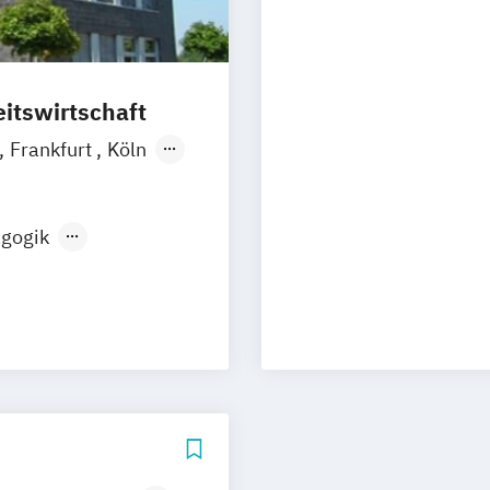
itswirtschaft
Frankfurt
Köln
rlin
gogik
Altersmanagement
ngen