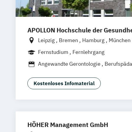
APOLLON Hochschule der Gesundhe
Leipzig
Bremen
Hamburg
München
Göttingen
Stuttgart
Zürich
Wien
Be
Fernstudium
Fernlehrgang
Angewandte Gerontologie
Berufspäda
Berufspädagogik & Management
Gerontologie - Kompetenzen für das 
Kostenloses Infomaterial
Gesundheitstechnologie-Management
Gesundheitsökonomie
Health Economics & Management
Health Management
HÖHER Management GmbH
Management von Altenpflegeeinrichtu