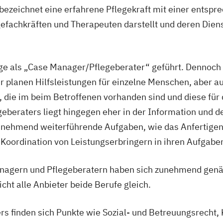
rfahrenspfleger
ezeichnet eine erfahrene Pflegekraft mit einer entspr
gefachkräften und Therapeuten darstellt und deren Diens
 als „Case Manager/Pflegeberater“ geführt. Dennoch 
planen Hilfsleistungen für einzelne Menschen, aber auch
n, die im beim Betroffenen vorhanden sind und diese für
beraters liegt hingegen eher in der Information und de
 zunehmend weiterführende Aufgaben, wie das Anfertige
 Koordination von Leistungserbringern in ihren Aufgabe
nagern und Pflegeberatern haben sich zunehmend gen
cht alle Anbieter beide Berufe gleich.
s finden sich Punkte wie Sozial- und Betreuungsrecht,