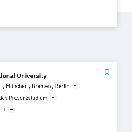
ional University
n
München
Bremen
Berlin
berg
Köln
Stuttgart
Straubing
ndes Präsenzstudium
der Präsenzlehrgang
nt
erheit und Gesundheit bei der Arbeit