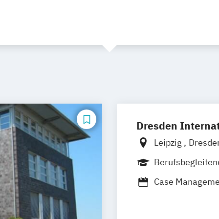
Dresden Internat
Leipzig
Dresde
Hamburg
Nürn
Berufsbegleite
Berufsbegleiten
Case Manageme
Management Sich