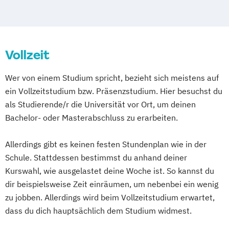
Fachkraft für Gesundheits- und
Sozialdienstleistungen
Fachkraft für Leitungsaufgaben in der
Vollzeit
Pflege
Geprüfter Fachwirt im Gesundheits- und
Wer von einem Studium spricht, bezieht sich meistens auf
Sozialwesen (IHK)
ein Vollzeitstudium bzw. Präsenzstudium. Hier besuchst du
Hygienebeauftragter in Pflegeeinrichtungen
als Studierende/r die Universität vor Ort, um deinen
Bachelor- oder Masterabschluss zu erarbeiten.
Pflegehelfer stationärer und ambulanter
Dienst
Allerdings gibt es keinen festen Stundenplan wie in der
Pflegetherapeut Wunde
Praxisanleiter
Schule. Stattdessen bestimmst du anhand deiner
Qualitätsbeauftragter
Wundexperte
Kurswahl, wie ausgelastet deine Woche ist. So kannst du
dir beispielsweise Zeit einräumen, um nebenbei ein wenig
zu jobben. Allerdings wird beim Vollzeitstudium erwartet,
dass du dich hauptsächlich dem Studium widmest.