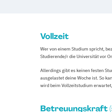
Mentor und Praxisanleiter
Palliative 
Palliative Care für die Ambulante Pfleg
Pflegeberater (nach § 7a SGB XI)
Pfle
Pflegedienstleitung im ambulanten Pfl
Pflegedienstleitung in der häuslichen 
Vollzeit
Praxisanleitung in der Altenpflege
Qualitätsmanagementbeauftragter in d
Wer von einem Studium spricht, bez
Sozial- und Pflegehelfer
Studierende/r die Universität vor 
Staatlich anerkannte Fachkraft für Leit
der Pflege
Allerdings gibt es keinen festen S
Techniken der Behandlungspflege für P
ausgelastet deine Woche ist. So ka
Verantwortliche Pflegefachkraft für di
wird beim Vollzeitstudium erwartet
(teil-)stationäre Pflege
Vorbereitung für die Eignungsprüfung z
staatlichen Anerkennung ausländische
Betreuungskraft (
Krankenpflegeausbildungen (gem. §20