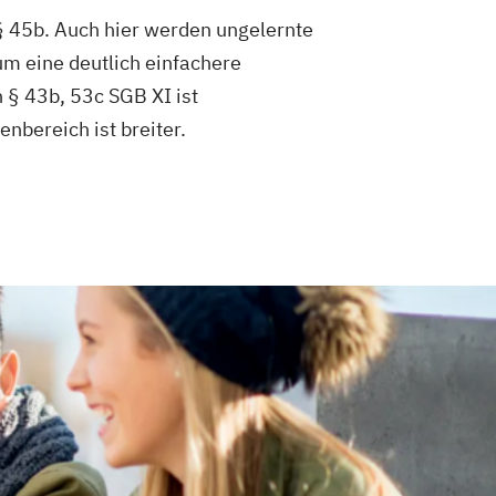
§ 45b. Auch hier werden ungelernte
um eine deutlich einfachere
 § 43b, 53c SGB XI ist
nbereich ist breiter.