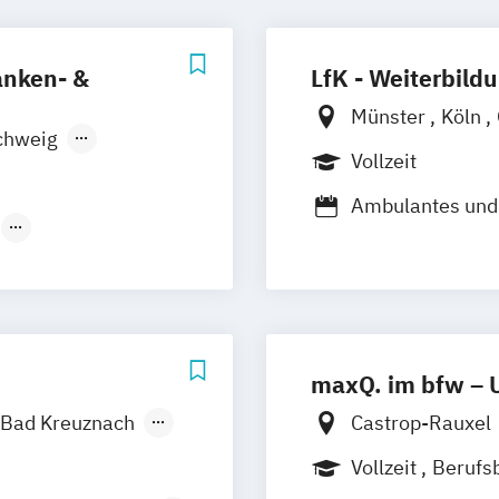
(nach §§ 43b
arlsruhe
undheits-
zig
Magdeburg
ranken- &
LfK - Weiterbild
tesassistent
München
hesie
ck
Paderborn
Münster
Köln
chweig
iatrische Pflege
ostock
Vollzeit
Aschersleben
sund
Stuttgart
Magdeburg
pflege
Ambulantes und 
ager
Behandlungspfl
ürzburg
ng
ung
53c SGB XI)
ekräfte
Hygienebeauftra
(nach §§ 43b
rfahrenspfleger
Kaufmännischer 
Pflegeberater (
maxQ. im bfw – 
d Sozialwesen
Praxisanleiter
d Familien- und
Bad Kreuznach
Castrop-Rauxel
z
Wiesbaden
Vollzeit
Berufs
ecklinghausen