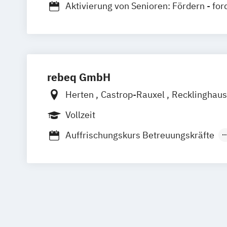
Fachkraft für geronto-psychiatrische B
Aktivierung von Senioren: Fördern - for
Pflege
Aufbaulehrgang Behandlungspflege für
Fachpflegekraft für Geriatrie und Gero
Pflegehilfskräfte
Gerontopsychiatrische Zusatzqualifika
Betreuungsassistent gem. § 87 b SGB 
Grundqualifikation Migrantinnen und Mi
Demenziell veränderte Menschen verst
Pflege
rebeq GmbH
begleiten
Heilpädagoge
Kurse für pflegende Angehörige §45b 
Herten
Castrop-Rauxel
Recklinghau
Heimleitung in der Alten- und Behinde
Palliativbegleitung
Vollzeit
Hygienebeauftragter in der Pflege
Schwesternhelferin/Pflegediensthelfer
Koordinierende Fachpflegekraft in der
Auffrischungskurs Betreuungskräfte
Gerontopsychiatrischen Pflege (Aufba
Behandlungspflege
Betreuungskraft 
Leitende Pflegekraft für teil- und vollst
53c SGB XI
Kindertagespflegeperson
sowie Kurzzeitpflege
Präsenzkraft und Betreuungskraft nac
Leitung einer Krankenhausstation oder 
53c SGB XI
Wohnbereichs im Pflegeheim
Leitung eines ambulanten Pflegediens