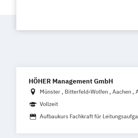
HÖHER Management GmbH
Münster
Bitterfeld-Wolfen
Aachen
Bayreuth
Berlin
Bonn
Braunschwei
Vollzeit
Bremerhaven
Celle
Chemnitz
Cottb
Aufbaukurs Fachkraft für Leitungsaufga
Dresden
Duisburg
Düsseldorf
Emde
Gesundheits- und Pflegeeinrichtungen
Frankfurt am Main
Freiburg
Fulda
G
Außerklinische Intensivpflege und H
Göttingen
Hamburg
Hamm
Hannov