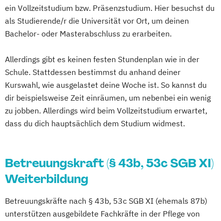
Kultursensible Pflege und interkulturelle
ein Vollzeitstudium bzw. Präsenzstudium. Hier besuchst du
Qualitätsmanagementbeauftragter in der
Kommunikation
als Studierende/r die Universität vor Ort, um deinen
Pflege
Pflegerische Grundlagen für
Bachelor- oder Masterabschluss zu erarbeiten.
Sozial- und Pflegehelfer
Betreuungskräfte und Laienpflegende
Staatlich anerkannte Fachkraft für
Sterbe- und Trauerbegleitung
Allerdings gibt es keinen festen Stundenplan wie in der
Leitungsaufgaben in der Pflege
Weiterbildung zum/zur Pflegeberater/-in
Schule. Stattdessen bestimmst du anhand deiner
Techniken der Behandlungspflege für
nach § 7a SGB XI
Kurswahl, wie ausgelastet deine Woche ist. So kannst du
Pflegehelfer
dir beispielsweise Zeit einräumen, um nebenbei ein wenig
Verantwortliche Pflegefachkraft für die
zu jobben. Allerdings wird beim Vollzeitstudium erwartet,
ambulante und (teil-)stationäre Pflege
dass du dich hauptsächlich dem Studium widmest.
Vorbereitung für die Eignungsprüfung zur
Erlangung der staatlichen Anerkennung
ausländischer Krankenpflegeausbildungen
Betreuungskraft (§ 43b, 53c SGB XI)
(gem. §20b KrPflAPrV)
Weiterbildung
Zukunftsorientierte Pflege und Betreuung
Betreuungskräfte nach § 43b, 53c SGB XI (ehemals 87b)
behinderter und alter Menschen
unterstützen ausgebildete Fachkräfte in der Pflege von