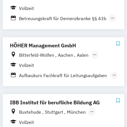
Vollzeit
Betreuungskraft für Demenzkranke §§ 43b
53c SGB XI
HÖHER Management GmbH
Bitterfeld-Wolfen
Aachen
Aalen
Augsburg
Bayreuth
Berlin
Bonn
Vollzeit
Braunschweig
Bremen
Bremerhaven
Aufbaukurs Fachkraft für Leitungsaufgaben
Celle
Chemnitz
Cottbus
Deggendorf
in Sozial-
Dresden
Duisburg
Düsseldorf
Gesundheits- und Pflegeeinrichtungen
Emden/Leer
Erfurt
Frankfurt am Main
Außerklinische Intensivpflege und
IBB Institut für berufliche Bildung AG
Freiburg
Fulda
Gera
Gießen
Heimbeatmung
Göttingen
Hamburg
Hamm
Hannover
Buxtehude
Stuttgart
München
Behandlungspflege
Heilbronn
Husum
Ingolstadt
Nürnberg
Berlin
Potsdam
Cottbus
Vollzeit
Betreuungskraft (nach §§ 43b
Kaiserslautern
Karlsruhe
Kassel