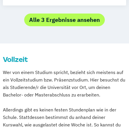
XI
(Schwerpunkt Gerontpsychiatrie) und
Villingen-Schwenningen
Wuppertal
Parchim
Potsdam
Häusliche psychiatrische
Palliativbegleitung
Zusatzqualifikation Pflegehelfer stationärer
Würzburg
Fachkrankenpflege
Schwesternhelferin/Pflegediensthelfer
und ambulanter Dienst
Alle 3 Ergebnisse ansehen
Palliative Care
Behandlungspflege
Pflege- und Sozialmanager
Fachkraft für Gesundheits- und
Pflegefachkraft in der Palliativversorgung
Sozialdienstleistungen
Pflegehelfer/Pflegeassistent
Fachkraft für Leitungsaufgaben in der
Schmerzmanagement in der Pflege
Vollzeit
Pflege
Verfahrenspfleger
Geprüfter Fachwirt im Gesundheits- und
Wer von einem Studium spricht, bezieht sich meistens auf
Sozialwesen (IHK)
ein Vollzeitstudium bzw. Präsenzstudium. Hier besuchst du
Hygienebeauftragter in Pflegeeinrichtungen
als Studierende/r die Universität vor Ort, um deinen
Bachelor- oder Masterabschluss zu erarbeiten.
Pflegehelfer stationärer und ambulanter
Dienst
Allerdings gibt es keinen festen Stundenplan wie in der
Pflegetherapeut Wunde
Praxisanleiter
Schule. Stattdessen bestimmst du anhand deiner
Qualitätsbeauftragter
Wundexperte
Kurswahl, wie ausgelastet deine Woche ist. So kannst du