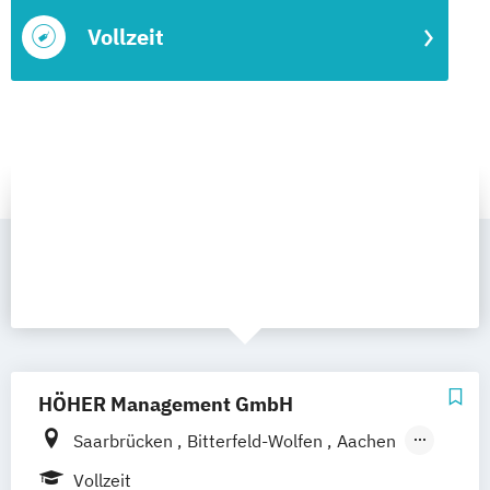
Vollzeit
HÖHER Management GmbH
Saarbrücken
Bitterfeld-Wolfen
Aachen
Aalen
Augsburg
Bayreuth
Berlin
Bonn
Vollzeit