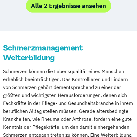
Diabetesassistent
Alle 2 Ergebnisse ansehen
Neubrandenburg
Nürnberg
Osnabrück
Fachkraft für Intensivpflege und
Paderborn
Potsdam
Regensburg
Anästhesie
Rosenheim
Rostock
Saarbrücken
Fachkraft für Krankenhaushygiene
Schwerin
Siegen
Stralsund
Stuttgart
Geriatrische Pflege
Suhl
Trier
Tübingen
Ulm
Vechta
Gerontopsychiatrische Pflege
Schmerzmanagement
Villingen-Schwenningen
Wuppertal
Häusliche psychiatrische
Weiterbildung
Würzburg
Fachkrankenpflege
Schmerzen können die Lebensqualität eines Menschen
Palliative Care
erheblich beeinträchtigen. Das Kontrollieren und Lindern
Pflege- und Sozialmanager
von Schmerzen gehört dementsprechend zu einer der
Pflegefachkraft in der Palliativversorgung
größten und wichtigsten Herausforderungen, denen sich
Pflegehelfer/Pflegeassistent
Fachkräfte in der Pflege- und Gesundheitsbranche in ihrem
Schmerzmanagement in der Pflege
beruflichen Alltag stellen müssen. Gerade altersbedingte
Verfahrenspfleger
Krankheiten, wie Rheuma oder Arthrose, fordern eine gute
Kenntnis der Pflegekräfte, um den damit einhergehenden
Schmerzen entgegen treten zu können. Eine Weiterbildung