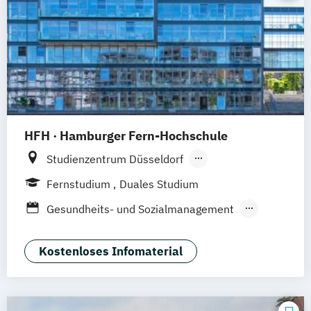
HFH · Hamburger Fern-Hochschule
Studienzentrum Düsseldorf
Studienzentrum Hamburg
Fernstudium
Duales Studium
Studienzentrum München
Gesundheits- und Sozialmanagement
Studienzentrum Stuttgart
Management im Gesundheitswesen
Studienzentrum Berlin
Pflegemanagement
Kostenloses Infomaterial
Studienzentrum Nürnberg
Therapie- und Pflegewissenschaften dual
Studienzentrum Kassel
Therapie- und Pflegewissenschaften für
Studienzentrum Essen
Berufserfahrene