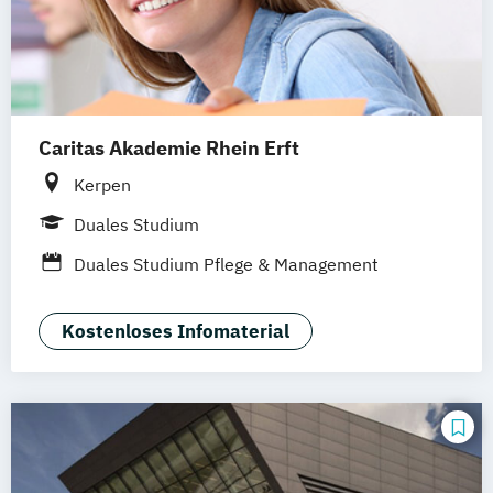
Management von Altenpflegeeinrichtungen
Pflegemanagement
Praxismanagement
Prozess- und Qualitätsmanagement
Caritas Akademie Rhein Erft
Public Health
Sozialmanagement
Theoriegeleitete Pflege
Kerpen
Duales Studium
Duales Studium Pflege & Management
inklusive Ausbildung zur Pflegefachkraft
(m/w/d)
Kostenloses Infomaterial