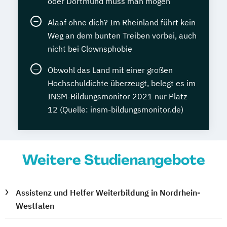
oder Dortmund muss man mögen
Alaaf ohne dich? Im Rheinland führt kein
Weg an dem bunten Treiben vorbei, auch
nicht bei Clownsphobie
Obwohl das Land mit einer großen
Hochschuldichte überzeugt, belegt es im
INSM-Bildungsmonitor 2021 nur Platz
12 (Quelle: insm-bildungsmonitor.de)
Weitere Studienangebote
Assistenz und Helfer Weiterbildung in Nordrhein-
Westfalen