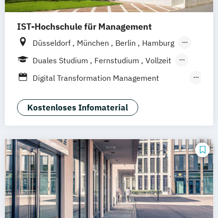
IST-Hochschule für Management
Düsseldorf
München
Berlin
Hamburg
Weil am Rhein
Frankfurt am Main
Essen
Duales Studium
Fernstudium
Vollzeit
Stuttgart
Jena
Innsbruck
Linz
Berufsbegleitendes Präsenzstudium
Digital Transformation Management
Fernlehrgang
(Schwerpunkt Gesundheitsmanagement)
Dualer MBA Health Care Management
Kostenloses Infomaterial
Gesundheitsökonom
MBA Health Care Management
Management im Gesundheitswesen
Prävention
Sporttherapie und
Gesundheitsmanagement