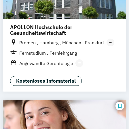
APOLLON Hochschule der
Gesundheitswirtschaft
Bremen
Hamburg
München
Frankfurt
Köln
Göttingen
Leipzig
Stuttgart
Fernstudium
Fernlehrgang
Zürich
Wien
Berlin
Angewandte Gerontologie
Berufspädagogik
Berufspädagogik & Management
Kostenloses Infomaterial
Gerontologie - Kompetenzen für das
Altersmanagement
Gesundheitstechnologie-Management
Gesundheitsökonomie
Health Economics & Management
Health Management