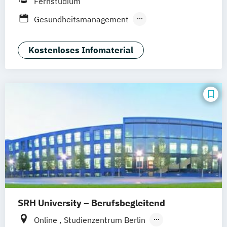
Fernstudium
Düsseldorf
München
Dortmund
Bonn
Gesundheitsmanagement
Nürnberg
Rechtliche Betreuung
Soziale Arbeit
Sozialmanagement
Kostenloses Infomaterial
SRH University – Berufsbegleitend
Online
Studienzentrum Berlin