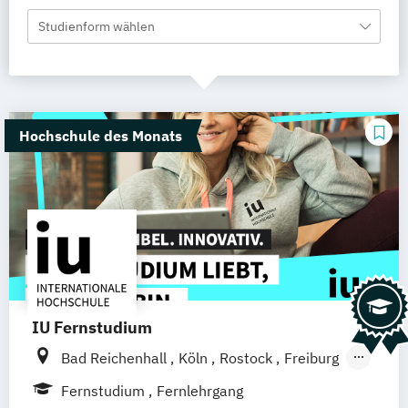
Studienform wählen
Hochschule des Monats
IU Fernstudium
Bad Reichenhall
Köln
Rostock
Freiburg
Kiel
Frankfurt am Main
Stuttgart
Fernstudium
Fernlehrgang