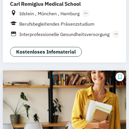
Carl Remigius Medical School
Idstein
München
Hamburg
Frankfurt am Main
Hannover
Leipzig
Berufsbegleitendes Präsenzstudium
Düsseldorf
Köln
Braunschweig
Interprofessionelle Gesundheitsversorgung
Heidelberg
in der Pädiatrie
Medizin- und Pflegepädagogik
Kostenloses Infomaterial