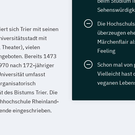
beim Studium i
Sehenswürdigk
Die Hochschuls
rt sich Trier mit seinen
überzeugen ehe
iversitätsstadt mit
Märchenflair al
 Theater), vielen
Feeling
angeboten. Bereits 1473
Schon mal von 
1970 nach 172-jähriger
Vielleicht hast
niversität umfasst
veganen Lebens
rganisatorisch
t des Bistums Trier. Die
achhochschule Rheinland-
rende eingeschrieben.