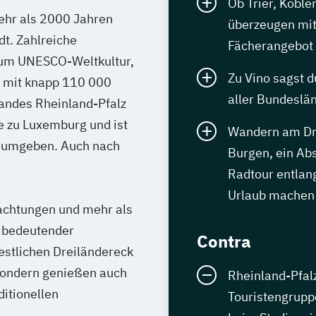
Ob Trier, Koble
ehr als 2000 Jahren
überzeugen mit
dt. Zahlreiche
Fächerangebot
zum UNESCO-Weltkultur,
Zu Vino sagst d
e mit knapp 110 000
aller Bundeslä
andes Rheinland-Pfalz
e zu Luxemburg und ist
Wandern am Dre
l umgeben. Auch nach
Burgen, ein Ab
Radtour entlan
Urlaub machen
achtungen und mehr als
n bedeutender
Contra
estlichen Dreiländereck
 sondern genießen auch
Rheinland-Pfalz 
ditionellen
Touristengrupp