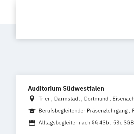
Auditorium Südwestfalen
Trier
Darmstadt
Dortmund
Eisenac
Gießen
Hamburg
Hannover
Kassel
Berufsbegleitender Präsenzlehrgang
Mannheim
Münster
Siegen
Vollzeit
Alltagsbegleiter nach §§ 43b
53c SGB
Besondere Kenntnisse in der Gerontops