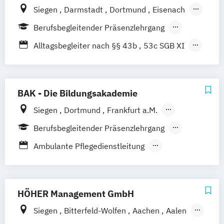
Siegen
Darmstadt
Dortmund
Eisenach
Essen
Fulda
Gießen
Hamburg
Berufsbegleitender Präsenzlehrgang
Hannover
Kassel
Koblenz
Köln
Fernlehrgang
Vollzeit
Alltagsbegleiter nach §§ 43b
53c SGB XI
Mannheim
Münster
Trier
Besondere Kenntnisse in der
Gerontopsychiatrie
Fachexperte für Palliative Care
BAK - Die Bildungsakademie
Fachkraft für Dokumentation und
Siegen
Dortmund
Frankfurt a.M.
Pflegeeinstufung
Kaiserslautern
Karlsruhe
Kassel
Berufsbegleitender Präsenzlehrgang
Fachkraft für Pflege- und Sozialberatung
Koblenz
Köln
Nürmbrecht
Vollzeit
Fachkraft für außerklinische Intensivpflege
Ambulante Pflegedienstleitung
Ambulanter Pflegedienstleiter
Fachwirt Pflegedienstleitung in der
Betreuungsassistent inkl. Fachkraft für
Altenpflege
Demenzbetreuung
HÖHER Management GmbH
Gerontopsychiatrische Fachkraft
Case-Management /
Siegen
Bitterfeld-Wolfen
Aachen
Aalen
Handlungskompetenzen in der
Präventionsbeauftragter