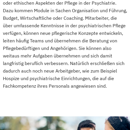
oder ethischen Aspekten der Pflege in der Psychiatrie.
Koordinierende Fachpflegekraft in der
Dazu kommen Module in Sachen Organisation und Führung,
Gerontopsychiatrischen Pflege
Budget, Wirtschaftliche oder Coaching. Mitarbeiter, die
(Aufbaukurs)
über umfassende Kenntnisse in der psychiatrischen Pflege
Leitende Pflegekraft für teil- und
verfügen, können neue pflegerische Konzepte entwickeln,
vollstationäre Pflege sowie Kurzzeitpflege
leiten häufig Teams und übernehmen die Beratung von
Leitung einer Krankenhausstation oder
Pflegebedürftigen und Angehörigen. Sie können also
eines Wohnbereichs im Pflegeheim
weitaus mehr Aufgaben übernehmen und sich damit
Leitung eines ambulanten Pflegedienstes
langfristig beruflich verbessern. Natürlich erschließen sich
Mentor und Praxisanleiter
Palliative Care
dadurch auch noch neue Arbeitgeber, wie zum Beispiel
Palliative Care für die Ambulante Pflege
Hospize und psychiatrische Einrichtungen, die auf die
Pflegeberater (nach § 7a SGB XI)
Fachkompetenz ihres Personals angewiesen sind.
Pflegedienstleitung
Pflegedienstleitung im ambulanten
Pflegedienst
Pflegedienstleitung in der häuslichen
Krankenpflege