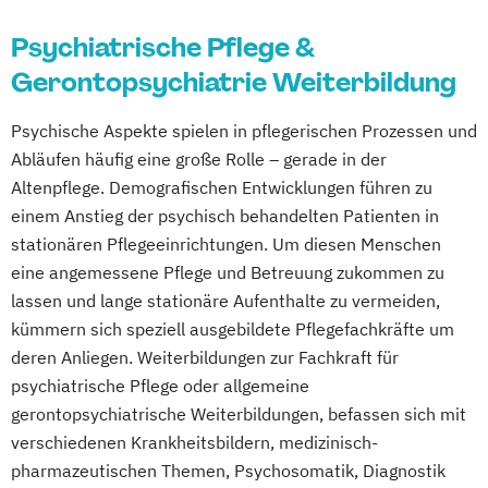
Trier
Tübingen
Ulm
Vechta
Einrichtungsleiter im Gesundheits- und
Gerontopsychiatrische Pflege
Villingen-Schwenningen
Wuppertal
Psychiatrische Pflege &
Sozialwesen
Häusliche psychiatrische
Würzburg
Gerontopsychiatrie Weiterbildung
Fachhelfer für Pflege und Betreuung und
Fachkrankenpflege
Familien- und Pflegeassistent
Palliative Care
Psychische Aspekte spielen in pflegerischen Prozessen und
Fachkraft Gerontopsychiatrie
Pflege- und Sozialmanager
Abläufen häufig eine große Rolle – gerade in der
Fachkraft für geronto-psychiatrische
Pflegefachkraft in der Palliativversorgung
Altenpflege. Demografischen Entwicklungen führen zu
Betreuung und Pflege
Pflegehelfer/Pflegeassistent
einem Anstieg der psychisch behandelten Patienten in
Fachpflegekraft für Geriatrie und
Schmerzmanagement in der Pflege
stationären Pflegeeinrichtungen. Um diesen Menschen
Gerontopsychiatrie
Verfahrenspfleger
eine angemessene Pflege und Betreuung zukommen zu
Gerontopsychiatrische Zusatzqualifikation
lassen und lange stationäre Aufenthalte zu vermeiden,
Grundqualifikation Migrantinnen und
kümmern sich speziell ausgebildete Pflegefachkräfte um
Migranten in der Pflege
deren Anliegen. Weiterbildungen zur Fachkraft für
Heilpädagoge
psychiatrische Pflege oder allgemeine
Heimleitung in der Alten- und
gerontopsychiatrische Weiterbildungen, befassen sich mit
verschiedenen Krankheitsbildern, medizinisch-
Behindertenpflege
pharmazeutischen Themen, Psychosomatik, Diagnostik
Hygienebeauftragter in der Pflege