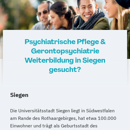
Praxisanleitung in der Altenpflege
Qualitätsmanagementbeauftragter in der
Pflege
Sozial- und Pflegehelfer
Staatlich anerkannte Fachkraft für
Psychiatrische Pflege &
Leitungsaufgaben in der Pflege
Gerontopsychiatrie
Techniken der Behandlungspflege für
Weiterbildung in Siegen
Pflegehelfer
gesucht?
Verantwortliche Pflegefachkraft für die
ambulante und (teil-)stationäre Pflege
Vorbereitung für die Eignungsprüfung zur
Erlangung der staatlichen Anerkennung
Siegen
ausländischer Krankenpflegeausbildungen
(gem. §20b KrPflAPrV)
Die Universitätsstadt Siegen liegt in Südwestfalen
Zukunftsorientierte Pflege und Betreuung
am Rande des Rothaargebirges, hat etwa 100.000
Einwohner und trägt als Geburtsstadt des
behinderter und alter Menschen