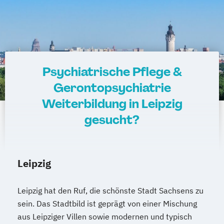
Pflegehelfer
Verantwortliche Pflegefachkraft für die
ambulante und (teil-)stationäre Pflege
Vorbereitung für die Eignungsprüfung zur
Erlangung der staatlichen Anerkennung
Psychiatrische Pflege &
ausländischer Krankenpflegeausbildungen
Gerontopsychiatrie
(gem. §20b KrPflAPrV)
Weiterbildung in Leipzig
Zukunftsorientierte Pflege und Betreuung
behinderter und alter Menschen
gesucht?
Leipzig
Leipzig hat den Ruf, die schönste Stadt Sachsens zu
sein. Das Stadtbild ist geprägt von einer Mischung
aus Leipziger Villen sowie modernen und typisch