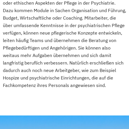
Leitung eines ambulanten Pflegedienstes
oder ethischen Aspekten der Pflege in der Psychiatrie.
Schwerstpflege und Gerontopsychiatrie
Dazu kommen Module in Sachen Organisation und Führung,
Mentor und Praxisanleiter
Palliative Care
Budget, Wirtschaftliche oder Coaching. Mitarbeiter, die
Palliative Care für die Ambulante Pflege
über umfassende Kenntnisse in der psychiatrischen Pflege
Pflegeberater (nach § 7a SGB XI)
verfügen, können neue pflegerische Konzepte entwickeln,
Pflegedienstleitung
leiten häufig Teams und übernehmen die Beratung von
Pflegedienstleitung im ambulanten
Pflegebedürftigen und Angehörigen. Sie können also
Pflegedienst
weitaus mehr Aufgaben übernehmen und sich damit
Pflegedienstleitung in der häuslichen
langfristig beruflich verbessern. Natürlich erschließen sich
Krankenpflege
dadurch auch noch neue Arbeitgeber, wie zum Beispiel
Praxisanleitung in der Altenpflege
Hospize und psychiatrische Einrichtungen, die auf die
Qualitätsmanagementbeauftragter in der
Fachkompetenz ihres Personals angewiesen sind.
Pflege
Sozial- und Pflegehelfer
Staatlich anerkannte Fachkraft für
Leitungsaufgaben in der Pflege
Techniken der Behandlungspflege für