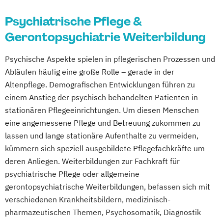
Fachpflegekraft für Geriatrie und
Betreuungskraft für Demenzkranke nach
Gerontopsychiatrie
Psychiatrische Pflege &
§87 b des GKV und §45b des SGB XI
Gerontopsychiatrische Zusatzqualifikation
Gerontopsychiatrie Weiterbildung
Fachkraft für Hygiene und
Grundqualifikation Migrantinnen und
Infektionsprävention
Psychische Aspekte spielen in pflegerischen Prozessen und
Migranten in der Pflege
Fachpfleger für Palliativ- und Hospizpflege
Abläufen häufig eine große Rolle – gerade in der
Heilpädagoge
Fachwirt im Gesundheits- und Sozialwesen
Altenpflege. Demografischen Entwicklungen führen zu
Heimleitung in der Alten- und
(IHK)
einem Anstieg der psychisch behandelten Patienten in
Behindertenpflege
Hygienebeauftragter
stationären Pflegeeinrichtungen. Um diesen Menschen
Hygienebeauftragter in der Pflege
PDL - Leitungsaufgaben in
eine angemessene Pflege und Betreuung zukommen zu
Koordinierende Fachpflegekraft in der
Pflegediensteinrichtungen
lassen und lange stationäre Aufenthalte zu vermeiden,
Gerontopsychiatrischen Pflege
PDL - Pflegemanagementpflichtfortbildung
kümmern sich speziell ausgebildete Pflegefachkräfte um
(Aufbaukurs)
deren Anliegen. Weiterbildungen zur Fachkraft für
Leitende Pflegekraft für teil- und
Pflegeberater nach § 45 SGB XI
psychiatrische Pflege oder allgemeine
vollstationäre Pflege sowie Kurzzeitpflege
Praxisanleiter für Gesundheitsfachberufe
gerontopsychiatrische Weiterbildungen, befassen sich mit
Leitung einer Krankenhausstation oder
verschiedenen Krankheitsbildern, medizinisch-
Qualifizierung zum/r Heimleiter/in
eines Wohnbereichs im Pflegeheim
pharmazeutischen Themen, Psychosomatik, Diagnostik
Qualitätsbeauftragter