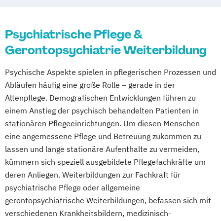
Palliative Care für professionell Pflegende
Betreuungskraft (nach §§ 43b
Karlsruhe
Kassel
Kempten
Kiel
nach §39 SGB V
53c SGB XI)
Koblenz
Leipzig
Magdeburg
Mainz
Pflegedienstleitung in Einrichtungen der
Psychiatrische Pflege &
Case-Management in Gesundheits-
Mannheim
Mönchenglabdach
München
Pflege und für ältere Menschen
Gerontopsychiatrie Weiterbildung
Sozial- und Pflegeeinrichtungen
Münster
Neubrandenburg
Nürnberg
Praxisanleitung für Pflegeberufe
Diabetesassistent
Osnabrück
Paderborn
Potsdam
Psychische Aspekte spielen in pflegerischen Prozessen und
Qualitätsbeauftragter in Einrichtungen der
Fachkraft für Intensivpflege und
Regensburg
Rosenheim
Rostock
Abläufen häufig eine große Rolle – gerade in der
Pflege
Anästhesie
Saarbrücken
Schwerin
Siegen
Altenpflege. Demografischen Entwicklungen führen zu
Verantwortliche Pflegefachkraft nach §71
Fachkraft für Krankenhaushygiene
Stralsund
Stuttgart
Suhl
Trier
einem Anstieg der psychisch behandelten Patienten in
SGB XI
Geriatrische Pflege
Tübingen
Ulm
Vechta
stationären Pflegeeinrichtungen. Um diesen Menschen
Gerontopsychiatrische Pflege
eine angemessene Pflege und Betreuung zukommen zu
Villingen-Schwenningen
Wuppertal
Häusliche psychiatrische
lassen und lange stationäre Aufenthalte zu vermeiden,
Würzburg
Fachkrankenpflege
kümmern sich speziell ausgebildete Pflegefachkräfte um
Palliative Care
deren Anliegen. Weiterbildungen zur Fachkraft für
Pflege- und Sozialmanager
psychiatrische Pflege oder allgemeine
Pflegefachkraft in der Palliativversorgung
gerontopsychiatrische Weiterbildungen, befassen sich mit
verschiedenen Krankheitsbildern, medizinisch-
Pflegehelfer/Pflegeassistent