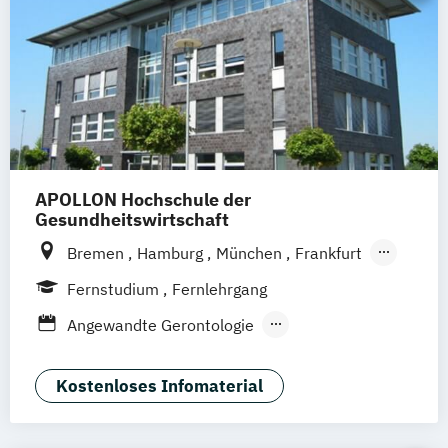
APOLLON Hochschule der
Gesundheitswirtschaft
Bremen
Hamburg
München
Frankfurt
Köln
Göttingen
Leipzig
Stuttgart
Fernstudium
Fernlehrgang
Zürich
Wien
Berlin
Angewandte Gerontologie
Berufspädagogik
Berufspädagogik & Management
Kostenloses Infomaterial
Gerontologie - Kompetenzen für das
Altersmanagement