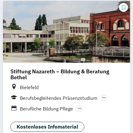
Gesundheitstechnologie-Management
Gesundheitsökonomie
Health Economics & Management
Health Management
Management von Altenpflegeeinrichtungen
Pflegemanagement
Praxismanagement
Prozess- und Qualitätsmanagement
Stiftung Nazareth – Bildung & Beratung
Public Health
Sozialmanagement
Bethel
Theoriegeleitete Pflege
Bielefeld
Berufsbegleitendes Präsenzstudium
Berufsbegleitender Präsenzlehrgang
Berufliche Bildung Pflege
Berufspädagogik Pflege
Palliative Care für Pflegefachberufe
Kostenloses Infomaterial