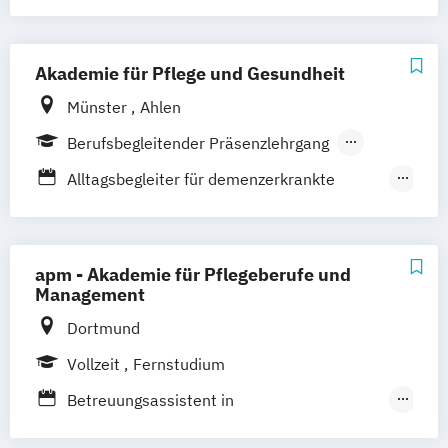
Studierende kompetent in der Pflegepraxis
ausbilden
Akademie für Pflege und Gesundheit
Münster
Ahlen
Berufsbegleitender Präsenzlehrgang
Vollzeit
Alltagsbegleiter für demenzerkrankte
Menschen
Behandlungspflege
Palliative Care
Pflegedienstleitung
Praxisanleiter
apm - Akademie für Pflegeberufe und
Seniorenbetreuer (gem. den Richtlinien
Management
nach §§ 43b
Dortmund
53c SGB XI)
Vollzeit
Fernstudium
Betreuungsassistent in
Pflegeeinrichtungen