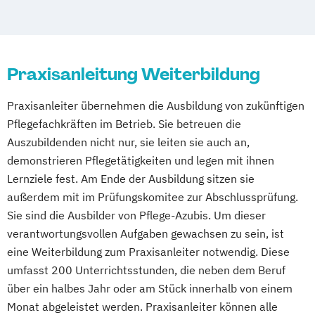
Wohnbereichsleitung
Fachweiterbildung für die psychiatrische
Pflegeberater
Pflegedienstleiter
Wohnbereichsleiter
Pflege
Pflegegutachter/Pflegesachverständige
Pflegeberater im Gesundheitswesen
nach § 53 SGB XI
Praxisanleitung Weiterbildung
Pflegeexperte Gerontopsychiatrische
Pflegegutachter/Pflegesachverständiger
Pflege
Praxisanleiter
Präventionsberater
Praxisanleiter übernehmen die Ausbildung von zukünftigen
Pflegeexperte für Menschen mit
Qualifikation für Pflegerische Hilfskräfte
Pflegefachkräften im Betrieb. Sie betreuen die
Herzinsuffizienz
Qualitätsbeauftragter
Qualitätsmanager
Auszubildenden nicht nur, sie leiten sie auch an,
Pflegeexperte für Palliative Care
Wohnbereichsleiter
demonstrieren Pflegetätigkeiten und legen mit ihnen
Pflegegutachter
Praxisanleiter
Lernziele fest. Am Ende der Ausbildung sitzen sie
außerdem mit im Prüfungskomitee zur Abschlussprüfung.
Sie sind die Ausbilder von Pflege-Azubis. Um dieser
verantwortungsvollen Aufgaben gewachsen zu sein, ist
eine Weiterbildung zum Praxisanleiter notwendig. Diese
umfasst 200 Unterrichtsstunden, die neben dem Beruf
über ein halbes Jahr oder am Stück innerhalb von einem
Monat abgeleistet werden. Praxisanleiter können alle