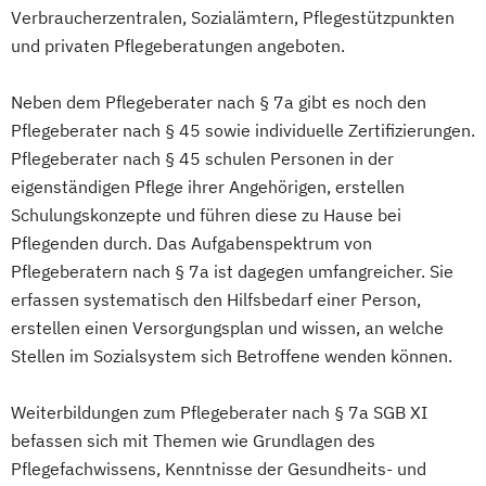
Koordinierende Fachpflegekraft in der
Verbraucherzentralen, Sozialämtern, Pflegestützpunkten
Gerontopsychiatrischen Pflege
und privaten Pflegeberatungen angeboten.
(Aufbaukurs)
Neben dem Pflegeberater nach § 7a gibt es noch den
Leitende Pflegekraft für teil- und
Pflegeberater nach § 45 sowie individuelle Zertifizierungen.
vollstationäre Pflege sowie Kurzzeitpflege
Pflegeberater nach § 45 schulen Personen in der
Leitung einer Krankenhausstation oder
eigenständigen Pflege ihrer Angehörigen, erstellen
eines Wohnbereichs im Pflegeheim
Schulungskonzepte und führen diese zu Hause bei
Leitung eines ambulanten Pflegedienstes
Pflegenden durch. Das Aufgabenspektrum von
Mentor und Praxisanleiter
Palliative Care
Pflegeberatern nach § 7a ist dagegen umfangreicher. Sie
Palliative Care für die Ambulante Pflege
erfassen systematisch den Hilfsbedarf einer Person,
Pflegeberater (nach § 7a SGB XI)
erstellen einen Versorgungsplan und wissen, an welche
Pflegedienstleitung
Stellen im Sozialsystem sich Betroffene wenden können.
Pflegedienstleitung im ambulanten
Pflegedienst
Weiterbildungen zum Pflegeberater nach § 7a SGB XI
Pflegedienstleitung in der häuslichen
befassen sich mit Themen wie Grundlagen des
Pflegefachwissens, Kenntnisse der Gesundheits- und
Krankenpflege