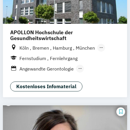
APOLLON Hochschule der
Gesundheitswirtschaft
Köln
Bremen
Hamburg
München
Frankfurt
Göttingen
Leipzig
Stuttgart
Fernstudium
Fernlehrgang
Zürich
Wien
Berlin
Angewandte Gerontologie
Berufspädagogik
Berufspädagogik & Management
Kostenloses Infomaterial
Gerontologie - Kompetenzen für das
Altersmanagement
Gesundheitstechnologie-Management
Gesundheitsökonomie
Health Economics & Management