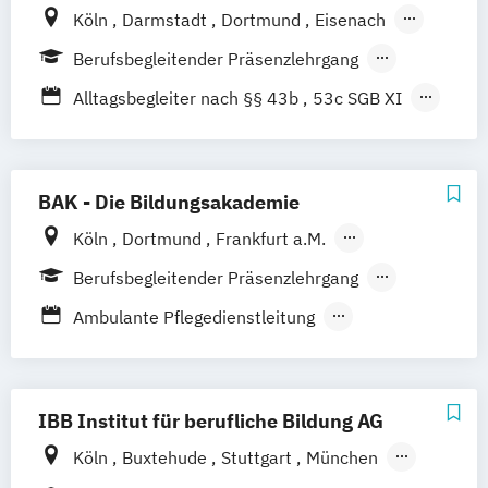
Köln
Darmstadt
Dortmund
Eisenach
Essen
Fulda
Gießen
Hamburg
Berufsbegleitender Präsenzlehrgang
Hannover
Kassel
Koblenz
Mannheim
Fernlehrgang
Vollzeit
Alltagsbegleiter nach §§ 43b
53c SGB XI
Münster
Siegen
Trier
Besondere Kenntnisse in der
Gerontopsychiatrie
Fachexperte für Palliative Care
BAK - Die Bildungsakademie
Fachkraft für Dokumentation und
Köln
Dortmund
Frankfurt a.M.
Pflegeeinstufung
Kaiserslautern
Karlsruhe
Kassel
Berufsbegleitender Präsenzlehrgang
Fachkraft für Pflege- und Sozialberatung
Koblenz
Nürmbrecht
Siegen
Vollzeit
Fachkraft für außerklinische Intensivpflege
Ambulante Pflegedienstleitung
Ambulanter Pflegedienstleiter
Fachwirt Pflegedienstleitung in der
Betreuungsassistent inkl. Fachkraft für
Altenpflege
Demenzbetreuung
IBB Institut für berufliche Bildung AG
Gerontopsychiatrische Fachkraft
Case-Management /
Köln
Buxtehude
Stuttgart
München
Handlungskompetenzen in der
Präventionsbeauftragter
Nürnberg
Berlin
Potsdam
Cottbus