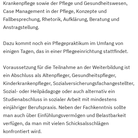
Krankenpflege sowie der Pflege und Gesundheitswesen,
Praxisanleitung in der Altenpflege
Case Management in der Pflege, Konzepte und
Qualitätsmanagementbeauftragter in der
Fallbesprechung, Rhetorik, Aufklärung, Beratung und
Pflege
Anstragstellung.
Sozial- und Pflegehelfer
Staatlich anerkannte Fachkraft für
Dazu kommt noch ein Pflegepraktikum im Umfang von
Leitungsaufgaben in der Pflege
einigen Tagen, das in einer Pflegeeinrichtung stattfindet.
Techniken der Behandlungspflege für
Pflegehelfer
Voraussetzung für die Teilnahme an der Weiterbildung ist
Verantwortliche Pflegefachkraft für die
ein Abschluss als Altenpfleger, Gesundheitspfleger,
ambulante und (teil-)stationäre Pflege
Kinderkrankenpfleger, Sozialversicherungsfachangestellter,
Vorbereitung für die Eignungsprüfung zur
Sozial- oder Heilpädagoge oder auch alternativ ein
Erlangung der staatlichen Anerkennung
Studienabschluss in sozialer Arbeit mit mindestens
einjähriger Berufspraxis. Neben der Fachkenntnis sollte
ausländischer Krankenpflegeausbildungen
man auch über Einfühlungsvermögen und Belastbarkeit
(gem. §20b KrPflAPrV)
verfügen, da man mit vielen Schicksalsschlägen
Zukunftsorientierte Pflege und Betreuung
konfrontiert wird.
behinderter und alter Menschen