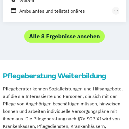
Vollzeit
Einrichtungsleiter im Gesundheits- und
Ambulantes und teilstationäres
Sozialwesen
Pflegedienst-Marketing
Fachhelfer für Pflege und Betreuung und
Behandlungspflege
Familien- und Pflegeassistent
Betreuungskraft (nach §§ 43b
Alle 8 Ergebnisse ansehen
Fachkraft Gerontopsychiatrie
53c SGB XI)
Fachkraft für geronto-psychiatrische
Hygienebeauftragter für ambulante
Betreuung und Pflege
Pflegedienste
Fachpflegekraft für Geriatrie und
Kaufmännischer Leiter Pflege
Gerontopsychiatrie
Pflegeberatung Weiterbildung
Palliative Care
Gerontopsychiatrische Zusatzqualifikation
Pflegeberater (nach §45 SGB XI)
Grundqualifikation Migrantinnen und
Pflegeberater kennen Sozialleistungen und Hilfsangebote,
Pflegedienstleitung
Praxisanleiter
Migranten in der Pflege
auf die sie Interessierte und Personen, die sich mit der
Heilpädagoge
Pflege von Angehörigen beschäftigen müssen, hinweisen
Heimleitung in der Alten- und
können und arbeiten individuelle Versorgungspläne mit
Behindertenpflege
ihnen aus. Die Pflegeberatung nach §7a SGB XI wird von
Hygienebeauftragter in der Pflege
Krankenkassen, Pflegediensten, Krankenhäusern,