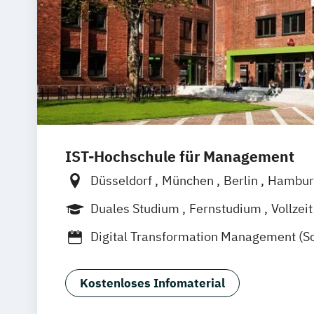
IST-Hochschule für Management
Düsseldorf
München
Berlin
Hambur
Weil am Rhein
Frankfurt am Main
Es
Duales Studium
Fernstudium
Vollzeit
Jena
Innsbruck
Linz
Berufsbegleitendes Präsenzstudium
F
Digital Transformation Management (S
Gesundheitsmanagement)
Dualer MBA Health Care Management
Kostenloses Infomaterial
Gesundheitsökonom
MBA Health Car