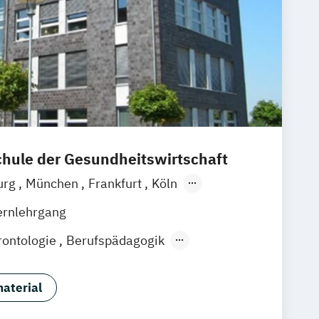
ule der Gesundheitswirtschaft
urg
München
Frankfurt
Köln
zig
Stuttgart
Zürich
Wien
Berlin
ernlehrgang
ontologie
Berufspädagogik
ik & Management
 Kompetenzen für das Altersmanagement
aterial