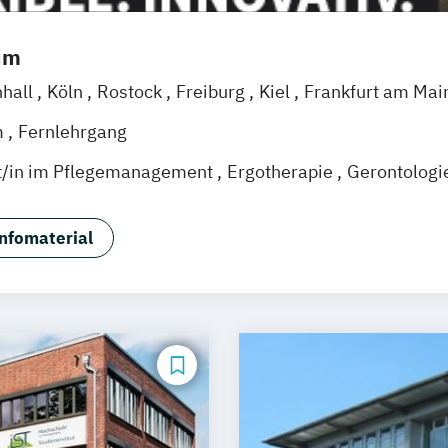
um
nhall
Köln
Rostock
Freiburg
Kiel
Frankfurt am Mai
eggendorf
Karlsruhe
Kassel
Oberhausen
Offenba
m
Fernlehrgang
Wien
Zürich
Augsburg
Freising
Friedrichshafen
Kl
t/in im Pflegemanagement
Ergotherapie
Gerontologi
Chemnitz
Linz
deutschlandweit
tsmanagement
Heilpädagogik
International Healthc
agement
Pflegepädagogik
nfomaterial