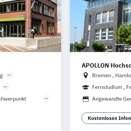
APOLLON Hochsch
g
Bremen
Hamb
sen
Stuttgart
Göttingen
Leip
Fernstudium
F
ernlehrgang
chwerpunkt
Angewandte Ger
Berufspädagog
Gerontologie -
Kostenloses Infom
e Management