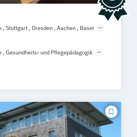
n
Stuttgart
Dresden
Aachen
Basel
ch
Saarbrücken
Neu-Ulm
Graz
agenfurt
Magdeburg
Münster
Trier
e
Gesundheits- und Pflegepädagogik
are Management (DE/EN)
Pflege