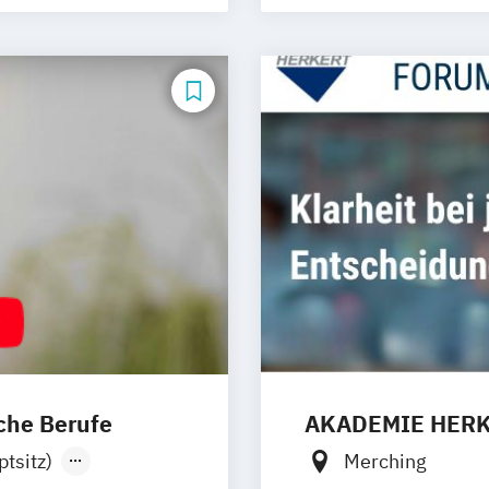
rävention
Gesundheitste
ement
Gesundheitsök
Health Econom
Health Manage
Management von
Pflegemanage
Prozess- und Q
Sozialmanagem
che Berufe
AKADEMIE HER
tsitz)
Merching