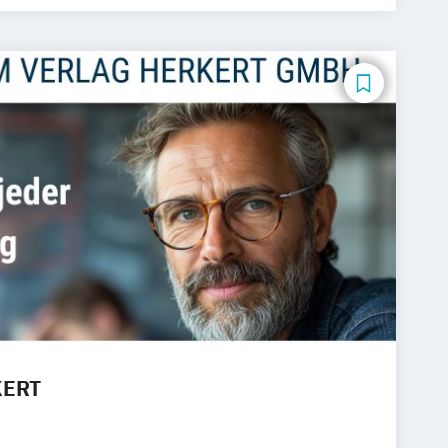
chnologie-Management
onomie
ics & Management
ment
 Altenpflegeeinrichtungen
ment
Praxismanagement
ualitätsmanagement
Public Health
ent
Theoriegeleitete Pflege
KERT