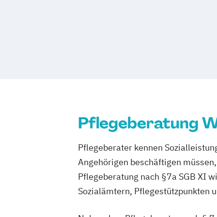
Pflegerische Leitung eines Bereiches 
und anderer Versorgungsbereiche
Praxisanleitung
Verantwortliche Pflegefachkraft / ambu
Pflegeeinrichtungen
Pflegeberatung W
Pflegeberater kennen Sozialleistung
Angehörigen beschäftigen müssen, 
Pflegeberatung nach §7a SGB XI wi
Sozialämtern, Pflegestützpunkten 