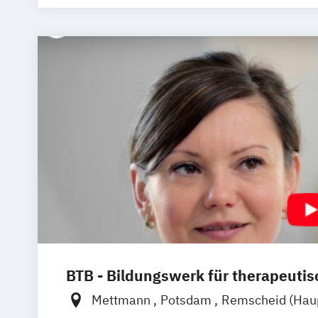
Management im Gesundheitswesen
P
Sporttherapie und Gesundheitsmanag
BTB - Bildungswerk für therapeutis
Mettmann
Potsdam
Remscheid (Haup