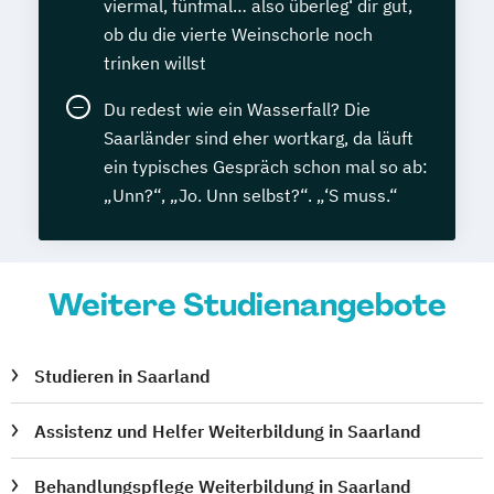
viermal, fünfmal… also überleg‘ dir gut,
ob du die vierte Weinschorle noch
trinken willst
Du redest wie ein Wasserfall? Die
Saarländer sind eher wortkarg, da läuft
ein typisches Gespräch schon mal so ab:
„Unn?“, „Jo. Unn selbst?“. „‘S muss.“
Weitere Studienangebote
Studieren in Saarland
Assistenz und Helfer Weiterbildung in Saarland
Behandlungspflege Weiterbildung in Saarland