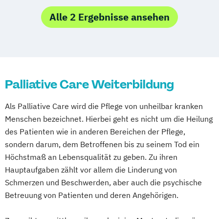
Aufbaulehrgang Behandlungspflege für
Mönchenglabdach
München
Münster
Diabetesassistent
Pflegehilfskräfte
Alle 2 Ergebnisse ansehen
Neubrandenburg
Nürnberg
Osnabrück
Fachkraft für Intensivpflege und
Betreuungsassistent gem. § 87 b SGB XI
Paderborn
Potsdam
Regensburg
Anästhesie
Demenziell veränderte Menschen
Rosenheim
Rostock
Saarbrücken
Fachkraft für Krankenhaushygiene
verstehen und begleiten
Schwerin
Siegen
Stralsund
Stuttgart
Geriatrische Pflege
Kurse für pflegende Angehörige §45b SGB
Suhl
Trier
Tübingen
Ulm
Vechta
Gerontopsychiatrische Pflege
Palliative Care Weiterbildung
XI
Villingen-Schwenningen
Wuppertal
Häusliche psychiatrische
Palliativbegleitung
Würzburg
Als Palliative Care wird die Pflege von unheilbar kranken
Fachkrankenpflege
Schwesternhelferin/Pflegediensthelfer
Menschen bezeichnet. Hierbei geht es nicht um die Heilung
Palliative Care
des Patienten wie in anderen Bereichen der Pflege,
Pflege- und Sozialmanager
sondern darum, dem Betroffenen bis zu seinem Tod ein
Pflegefachkraft in der Palliativversorgung
Höchstmaß an Lebensqualität zu geben. Zu ihren
Pflegehelfer/Pflegeassistent
Hauptaufgaben zählt vor allem die Linderung von
Schmerzmanagement in der Pflege
Schmerzen und Beschwerden, aber auch die psychische
Verfahrenspfleger
Betreuung von Patienten und deren Angehörigen.