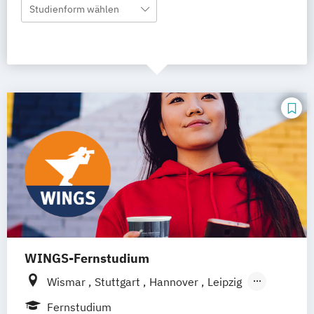
Studienform wählen
WINGS-Fernstudium
Wismar
Stuttgart
Hannover
Leipzig
Frankfurt am Main
Berlin
Hamburg
Fernstudium