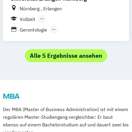
Public Health
Sozialmanagement
(International)
Nürnberg
Erlangen
Theoriegeleitete Pflege
Informationsmanagement im
Vollzeit
Gesundheitswesen
Berufsbegleitendes Präsenzstudium
Management für Gesundheits- und
Gerontologie
Fernstudium
Pflegeberufe
Gesundheitsmanagement und
Gesundheitsökonomie
Health Business Administration
Alle 5 Ergebnisse ansehen
Health and Medical Management
Medical Process Management
MBA
Der MBA (Master of Business Administration) ist mit einem
regulären Master-Studiengang vergleichbar: Er baut
ebenso auf einem Bachelorstudium auf und dauert zwei bis