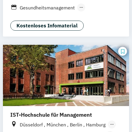
Düsseldorf
München
Dortmund
Bonn
Gesundheitsmanagement
Nürnberg
Rechtliche Betreuung
Soziale Arbeit
Sozialmanagement
Kostenloses Infomaterial
IST-Hochschule für Management
Düsseldorf
München
Berlin
Hamburg