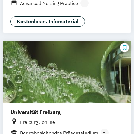
Berufsbegleitendes Präsenzstudium
Advanced Nursing Practice
Nursing Practice & Leadership
Nursing and Allied Health Sciences
Kostenloses Infomaterial
Palliative Care
Pflegewissenschaft
Pflegewissenschaft Online
Public Health
Universität Freiburg
Freiburg
online
Berufsbegleitendes Präsenzstudium