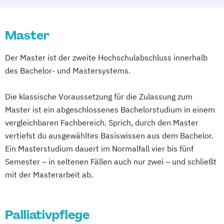
Bildung im Gesundheitswesen –
Fachrichtung Therapie
Master
Lehramt an Berufskollegs – Berufliche
Fachrichtung
Der Master ist der zweite Hochschulabschluss innerhalb
Gesundheitswissenschaft/Pflege
des Bachelor- und Mastersystems.
Management in Pflege- und
Gesundheitseinrichtungen
Die klassische Voraussetzung für die Zulassung zum
Palliative Care
Master ist ein abgeschlossenes Bachelorstudium in einem
Pflege - berufsbegleitende Variante
vergleichbaren Fachbereich. Sprich, durch den Master
Pflege - duale Variante
vertiefst du ausgewähltes Basiswissen aus dem Bachelor.
Pflege- und Gesundheitsmanagement
Ein Masterstudium dauert im Normalfall vier bis fünf
Psychiatrische Pflege/Psychische
Semester – in seltenen Fällen auch nur zwei – und schließt
mit der Masterarbeit ab.
Gesundheit
Therapie- und Gesundheitsmanagement –
Fachrichtung Physiotherapie oder
Palliativpflege
Logopädie