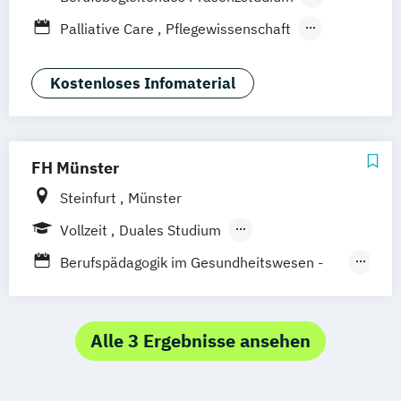
Vollzeit
Palliative Care
Pflegewissenschaft
Pflegewissenschaft (primärqualifizierend)
Kostenloses Infomaterial
FH Münster
Steinfurt
Münster
Vollzeit
Duales Studium
Berufsbegleitendes Präsenzstudium
Berufspädagogik im Gesundheitswesen -
Fachrichtung Pflege
Berufspädagogik im Gesundheitswesen -
Fachrichtung Therapie
Alle 3 Ergebnisse ansehen
Bildung im Gesundheitswesen –
Fachrichtung Pflege