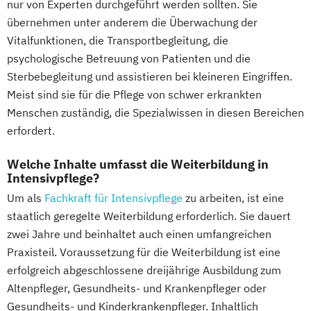
nur von Experten durchgeführt werden sollten. Sie
Vertiefung und Wiederholung für
Pflege- und Sozialmanager
übernehmen unter anderem die Überwachung der
Wohnbereichsleitung
Pflegefachkraft in der Palliativversorgung
Vitalfunktionen, die Transportbegleitung, die
Wohnbereichsleiter
Pflegehelfer/Pflegeassistent
psychologische Betreuung von Patienten und die
Schmerzmanagement in der Pflege
Sterbebegleitung und assistieren bei kleineren Eingriffen.
Verfahrenspfleger
Meist sind sie für die Pflege von schwer erkrankten
Menschen zuständig, die Spezialwissen in diesen Bereichen
erfordert.
Welche Inhalte umfasst die Weiterbildung in
Intensivpflege?
Um als
Fachkraft für Intensivpflege
zu arbeiten, ist eine
staatlich geregelte Weiterbildung erforderlich. Sie dauert
zwei Jahre und beinhaltet auch einen umfangreichen
Praxisteil. Voraussetzung für die Weiterbildung ist eine
erfolgreich abgeschlossene dreijährige Ausbildung zum
Altenpfleger, Gesundheits- und Krankenpfleger oder
Gesundheits- und Kinderkrankenpfleger. Inhaltlich