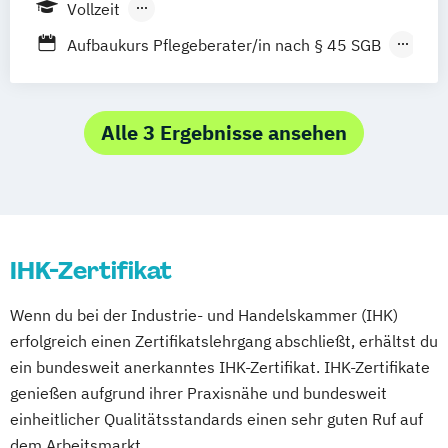
Vollzeit
Berufsbegleitender Präsenzlehrgang
Aufbaukurs Pflegeberater/in nach § 45 SGB
XI
Betreuungskraft gemäß §§ 43b
53b SGB XI
Alle 3 Ergebnisse ansehen
Geprüfte/-r Fachwirt/-in im Gesundheits-
und Sozialwesen (IHK)
Hygiene im Gesundheits- und Sozialwesen
Jährlicher Pflichtkurs für Betreuungskräfte
IHK-Zertifikat
gemäß §§ 43b
53b SGB XI
Wenn du bei der Industrie- und Handelskammer (IHK)
Kultursensible Pflege und interkulturelle
erfolgreich einen Zertifikatslehrgang abschließt, erhältst du
Kommunikation
ein bundesweit anerkanntes IHK-Zertifikat. IHK-Zertifikate
Pflegerische Grundlagen für
genießen aufgrund ihrer Praxisnähe und bundesweit
Betreuungskräfte und Laienpflegende
einheitlicher Qualitätsstandards einen sehr guten Ruf auf
Sterbe- und Trauerbegleitung
dem Arbeitsmarkt.