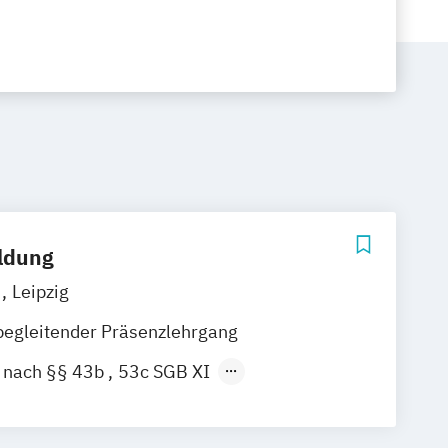
ildung
n
Leipzig
begleitender Präsenzlehrgang
t nach §§ 43b
53c SGB XI
lliativ-Pflege (orientiert an §39a SGB V