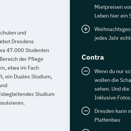
Mietpreisen vo
Leben hier ein
Weihnachtsgesc
schulen und
jedes Jahr echt
ebot Dresdens
twa 47.000 Studenten
Contra
 Bereich der Pflege
ium, etwa im Fach
Wenn du nur sc
, ein Duales Studium,
wollen die Sch
und
sehen. Und die
ufsbegleitendes Studium
Inklusive Fotos
solvieren.
Dresden kann n
Plattenbau