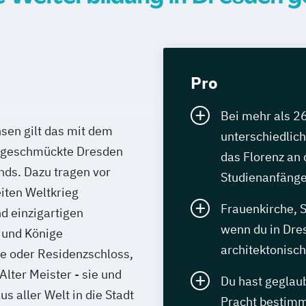
Pro
Bei mehr als 2
sen gilt das mit dem
unterschiedlich
" geschmückte Dresden
das Florenz an 
ands. Dazu tragen vor
Studienanfänge
iten Weltkrieg
Frauenkirche, 
 einzigartigen
wenn du in Dres
 und Könige
architektonis
he oder Residenzschloss,
lter Meister - sie und
Du hast geglaub
s aller Welt in die Stadt
Pracht bestimmt