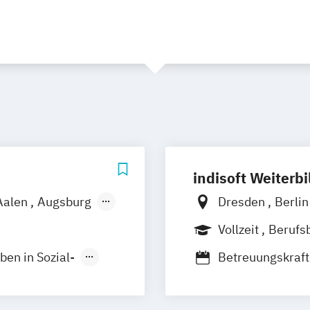
indisoft Weiterb
Aalen
Augsburg
Dresden
Berli
g
Bremen
Vollzeit
Berufs
us
Deggendorf
ben in Sozial-
Betreuungskraf
rfurt
Fachkraft für Pa
era
Gießen
eimbeatmung
und §37 SGB V)
er
Heilbronn