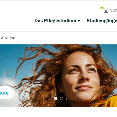
Suc
Das Pflegestudium
Studiengäng
r & Kurse
hule