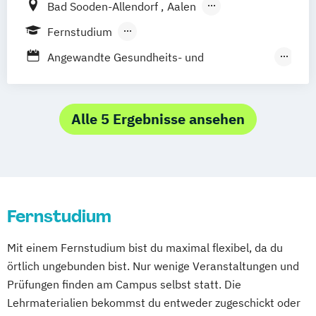
Bad Sooden-Allendorf
Aalen
Studienzentrum Judenburg
Baden-Baden
Berlin
Bonn
Fernstudium
Friedrichshafen
Hamburg
Hannover
Berufsbegleitendes Präsenzstudium
Angewandte Gesundheits- und
Heilbronn
Kassel
Leipzig
Mannheim
Duales Studium
Vollzeit
Therapiewissenschaften
München
Bochum
Kaiserslautern
Ergotherapie
Wiesbaden
Regenstauf
Dresden
Frühpädagogik – Leitung und Management
Alle 5 Ergebnisse ansehen
Hoyerswerda
Magdeburg
Ostfildern
in der frühkindlichen Bildung
Schwentinental / Kiel
Stein / Nürnberg
Gesundheitsmanagement
Wuppertal
Prichsenstadt
Heil­pädagogik und Inklusive Pädagogik
Online-Campus
Heidelberg
Komplementäre Heilverfahren in der
Fernstudium
Schmerztherapie
Logopädie
Mit einem Fernstudium bist du maximal flexibel, da du
Medical Fitness & Athletic Management
örtlich ungebunden bist. Nur wenige Veranstaltungen und
Medizinalfachberufe
Prüfungen finden am Campus selbst statt. Die
Naturheilkunde und komplementäre
Lehrmaterialien bekommst du entweder zugeschickt oder
Heilverfahren