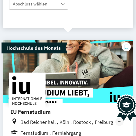
Abschluss wählen
Hochschule des Monats
IU Fernstudium
Bad Reichenhall
Köln
Rostock
Freiburg
Kiel
Frankfurt am Main
Stuttgart
Fernstudium
Fernlehrgang