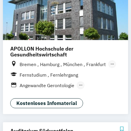
APOLLON Hochschule der
Gesundheitswirtschaft
Bremen
Hamburg
München
Frankfurt
Köln
Göttingen
Leipzig
Stuttgart
Fernstudium
Fernlehrgang
Zürich
Wien
Berlin
Angewandte Gerontologie
Berufspädagogik
Berufspädagogik & Management
Kostenloses Infomaterial
Gerontologie - Kompetenzen für das
Altersmanagement
Gesundheitstechnologie-Management
Auditorium Südwestfalen