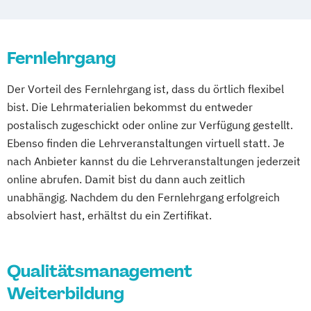
Gerontopsychiatrie
Pflegeberatung nach §7a SGB XI
Heim- und Enrichtungsleiter
Workplace Health Management
Hygienebeauftragter
Fernlehrgang
Lebensbegleitung für demenziell
Der Vorteil des Fernlehrgang ist, dass du örtlich flexibel
veränderte Menschen (Demenzassistenz)
bist. Die Lehrmaterialien bekommst du entweder
Manager der Pflege
postalisch zugeschickt oder online zur Verfügung gestellt.
Palliative-Care-Assistent
Ebenso finden die Lehrveranstaltungen virtuell statt. Je
Pflegeberatung in Pflegestationen
nach Anbieter kannst du die Lehrveranstaltungen jederzeit
Pflegedienstleiter
Praxisanleiter
online abrufen. Damit bist du dann auch zeitlich
Qualitätsmanagementbeauftragter in der
unabhängig. Nachdem du den Fernlehrgang erfolgreich
Pflege
absolviert hast, erhältst du ein Zertifikat.
Vertiefung und Wiederholung für
Pflegedienstleitung
Qualitätsmanagement
Vertiefung und Wiederholung für
Wohnbereichsleitung
Weiterbildung
Wohnbereichsleiter