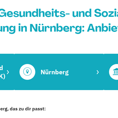
Gesundheits- und Sozi
ung in Nürnberg: Anbie
d
Nürnberg
K)
rg, das zu dir passt: