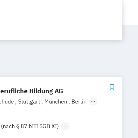
berufliche Bildung AG
ehude
Stuttgart
München
Berlin
bus
Bremen
Hamburg
ain
Greifswald
Rostock
Hannover
(nach § 87 bIII SGB XI)
eburg
Dortmund
Düsseldorf
Köln
undheits- und Sozialwesen (IHK)
nz
Leipzig
Magdeburg
Pinneberg