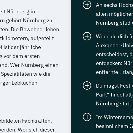
An sechs Hochs
ist Nürnberg in
allen möglichen
rn gehört Nürnberg zu
Nürnberg studi
ten. Die Bewohner leben
Wenn du dich fü
tkilometern, aufgeteilt
Alexander-Univ
 ist der jährliche
entscheidest, d
g vor dem ersten
entdecken: Nür
bend. Wer Nürnberg einen
entfernte Erla
 Spezialitäten wie die
erger Lebkuchen
Du magst Festi
Park“ findet all
Nürnberg statt
Im Wintersemest
ebildeten Fachkräften,
besinnlichem G
erden. Wer sich dieser