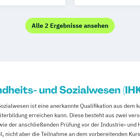
Pflegeberater n
Erfurt
Jena
Alle 2 Ergebnisse ansehen
dheits- und Sozialwesen (IH
Sozialwesen ist eine anerkannte Qualifikation aus dem
iterbildung erreichen kann. Diese besteht aus zwei ver
ie der anschließenden Prüfung vor der Industrie- und 
il, nicht aber die Teilnahme an dem vorbereitenden Kurs