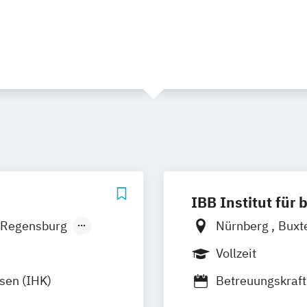
IBB Institut für 
Regensburg
Nürnberg
Buxt
Potsdam
Cott
Vollzeit
Frankfurt am M
sen (IHK)
Betreuungskraft 
Osnabrück
Lün
Fachwirt im Ges
Münster
Koble