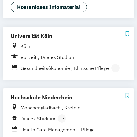
Studienzentrum Berlin
Pflegemanagement
Kostenloses Infomaterial
Studienzentrum Nürnberg
Therapie- und Pflegewissenschaften dual
Studienzentrum Kassel
Therapie- und Pflegewissenschaften für
Studienzentrum Essen
Berufserfahrene
Studienzentrum Heilbronn
Universität Köln
Studienzentrum Künzelsau
Köln
Studienzentrum Würzburg
Vollzeit
Duales Studium
Studienzentrum Graz
Gesundheitsökonomie
Klinische Pflege
Studienzentrum Linz
Pädagogik des fortgeschrittenen
Studienzentrum Wien
Lebensalters
Studienzentrum Feldkirch
Rehabilitationswissenschaften
Studienzentrum Hamburg Logistik-Bachelor
Hochschule Niederrhein
Mönchengladbach
Krefeld
Studienzentrum Judenburg
Duales Studium
Berufsbegleitendes Präsenzstudium
Health Care Management
Pflege
Vollzeit