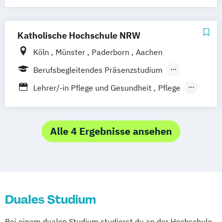
Katholische Hochschule NRW
Köln
Münster
Paderborn
Aachen
Berufsbegleitendes Präsenzstudium
Duales Studium
Vollzeit
Lehrer/-in Pflege und Gesundheit
Pflege
Pflegemanagement
Pflegewissenschaft
Alle 4 Ergebnisse ansehen
Duales Studium
Bei einem dualen Studium studierst du an der Hochschule