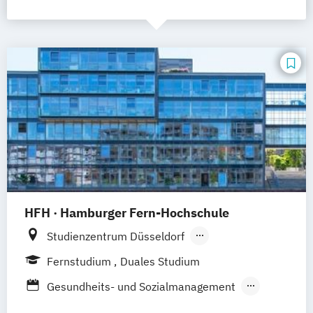
HFH · Hamburger Fern-Hochschule
Studienzentrum Düsseldorf
Studienzentrum Hamburg
Fernstudium
Duales Studium
Studienzentrum München
Gesundheits- und Sozialmanagement
Studienzentrum Stuttgart
Management im Gesundheitswesen