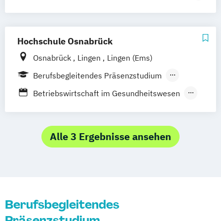
Vollzeit
Gesundheitswesen
Pflege
Psychische Gesundheit/Psychiatrische
Hochschule Osnabrück
Pflege
Osnabrück
Lingen
Lingen (Ems)
Berufsbegleitendes Präsenzstudium
Duales Studium
Vollzeit
Betriebswirtschaft im Gesundheitswesen
Gesundheitsmanagement / Health
Management
HELPP – Versorgungsforschung und -
Alle 3 Ergebnisse ansehen
gestaltung
Management in der
Gesundheitsversorgung
Pflege
Pflegemanagement
Berufsbegleitendes
Pflegewissenschaft
Präsenzstudium