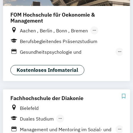
FOM Hochschule für Oekonomie &
Management
Aachen
Berlin
Bonn
Bremen
Dortmund
Duisburg
Düsseldorf
Essen
Berufsbegleitendes Präsenzstudium
Frankfurt am Main
Hamburg
Hannover
Gesundheitspsychologie und
Köln
Mannheim
München
Münster
Medizinpädagogik
Neuss
Nürnberg
Siegen
Stuttgart
Management im Gesundheitswesen
Kostenloses Infomaterial
Wesel
Wuppertal
Augsburg
Kassel
Pflegemanagement
Public Health
Leipzig
Gütersloh
Hagen
Karlsruhe
Soziale Arbeit
Soziale Medizin & Beratung
Saarbrücken
Mainz
Arnsberg
Digitales Live Studium (DLS)
Wien
Fachhochschule der Diakonie
Bielefeld
Duales Studium
Berufsbegleitendes Präsenzstudium
Management und Mentoring im Sozial- und