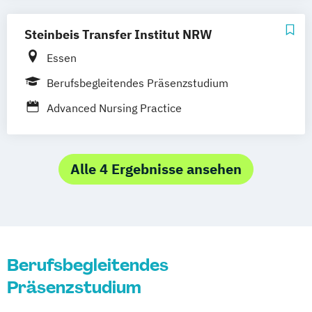
Pflege und Gesundheit
Pflegemanagement und
Steinbeis Transfer Institut NRW
Organisationswissen
Essen
Pflegepädagogik
Physician Assistance
Berufsbegleitendes Präsenzstudium
Pädagogik im Rettungsdienst
Versorgungsforschung und Management im
Advanced Nursing Practice
Gesundheitswesen
Alle 4 Ergebnisse ansehen
Berufsbegleitendes
Präsenzstudium