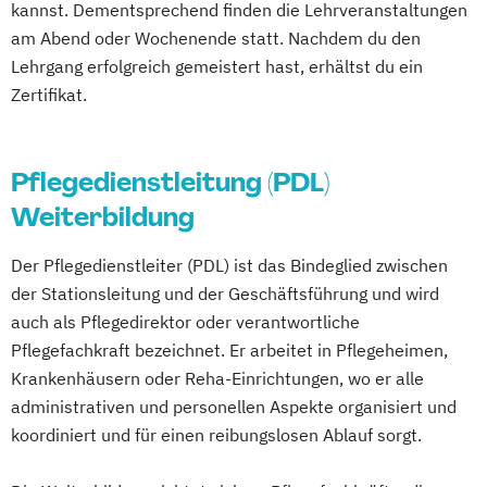
kannst. Dementsprechend finden die Lehrveranstaltungen
Gerontopsychiatrie
am Abend oder Wochenende statt. Nachdem du den
Heim- und Enrichtungsleiter
Lehrgang erfolgreich gemeistert hast, erhältst du ein
Hygienebeauftragter
Zertifikat.
Lebensbegleitung für demenziell
veränderte Menschen (Demenzassistenz)
Manager der Pflege
Pflegedienstleitung (PDL)
Palliative-Care-Assistent
Weiterbildung
Pflegeberatung in Pflegestationen
Pflegedienstleiter
Praxisanleiter
Der Pflegedienstleiter (PDL) ist das Bindeglied zwischen
der Stationsleitung und der Geschäftsführung und wird
Qualitätsmanagementbeauftragter in der
auch als Pflegedirektor oder verantwortliche
Pflege
Pflegefachkraft bezeichnet. Er arbeitet in Pflegeheimen,
Vertiefung und Wiederholung für
Krankenhäusern oder Reha-Einrichtungen, wo er alle
Pflegedienstleitung
administrativen und personellen Aspekte organisiert und
Vertiefung und Wiederholung für
koordiniert und für einen reibungslosen Ablauf sorgt.
Wohnbereichsleitung
Wohnbereichsleiter