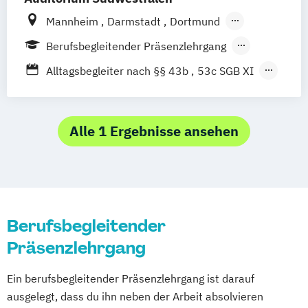
Mannheim
Darmstadt
Dortmund
Eisenach
Essen
Fulda
Gießen
Berufsbegleitender Präsenzlehrgang
Hamburg
Hannover
Kassel
Koblenz
Fernlehrgang
Vollzeit
Alltagsbegleiter nach §§ 43b
53c SGB XI
Köln
Münster
Siegen
Trier
Besondere Kenntnisse in der
Gerontopsychiatrie
Fachexperte für Palliative Care
Alle 1 Ergebnisse ansehen
Fachkraft für Dokumentation und
Pflegeeinstufung
Fachkraft für Pflege- und Sozialberatung
Fachkraft für außerklinische Intensivpflege
Berufsbegleitender
Präsenzlehrgang
Fachwirt Pflegedienstleitung in der
Altenpflege
Ein berufsbegleitender Präsenzlehrgang ist darauf
Gerontopsychiatrische Fachkraft
ausgelegt, dass du ihn neben der Arbeit absolvieren
Handlungskompetenzen in der