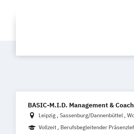
BASIC-M.I.D. Management & Coach
Leipzig
Sassenburg/Dannenbüttel
Wo
Hannover
Uelzen
Bremen
Minden
Vollzeit
Berufsbegleitender Präsenzle
Landsberg am Lech
Erfurt
Braunsch