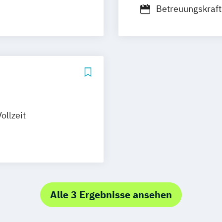
Betreuungskraf
ck
Stendal
esen (IHK)
Fachkraft für Pa
feld
Kiel
und §37 SGB V)
Fachwirt im Ges
Gerontopsychiat
Hygienebeauftra
ollzeit
ersonal ohne
Alle 3 Ergebnisse ansehen
ngsgruppe I
h §87 b des GKV