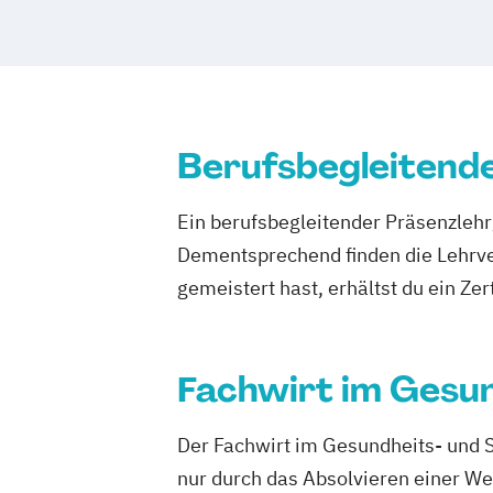
und §45b des SGB XI
Fachkraft für Hygiene und Infektionspr
Fachpfleger für Palliativ- und Hospizpf
Fachwirt im Gesundheits- und Sozialw
Hygienebeauftragter
Berufsbegleitend
PDL - Leitungsaufgaben in Pflegediens
PDL - Pflegemanagementpflichtfortbil
Ein berufsbegleitender Präsenzlehrg
Pflegeberater nach § 45 SGB XI
Dementsprechend finden die Lehrv
Praxisanleiter für Gesundheitsfachber
gemeistert hast, erhältst du ein Zert
Qualifizierung zum/r Heimleiter/in
Qualitätsbeauftragter
Schwerstpflege und Gerontopsychiatri
Fachwirt im Gesun
Der Fachwirt im Gesundheits- und 
nur durch das Absolvieren einer We