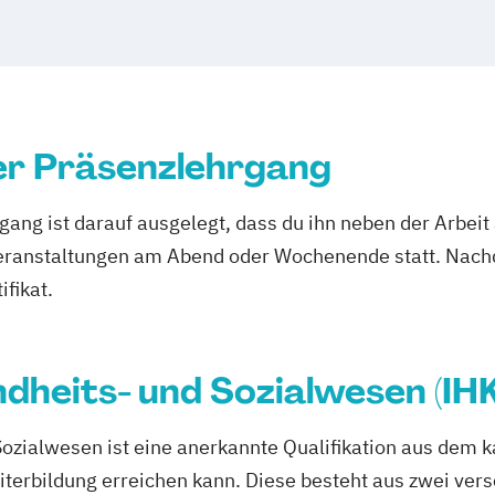
ävention
lege
esen (IHK)
er Präsenzlehrgang
teinrichtungen
dung
ang ist darauf ausgelegt, dass du ihn neben der Arbeit
eranstaltungen am Abend oder Wochenende statt. Nach
ufe
ifikat.
e
dheits- und Sozialwesen (IH
Sozialwesen ist eine anerkannte Qualifikation aus dem
iterbildung erreichen kann. Diese besteht aus zwei ver