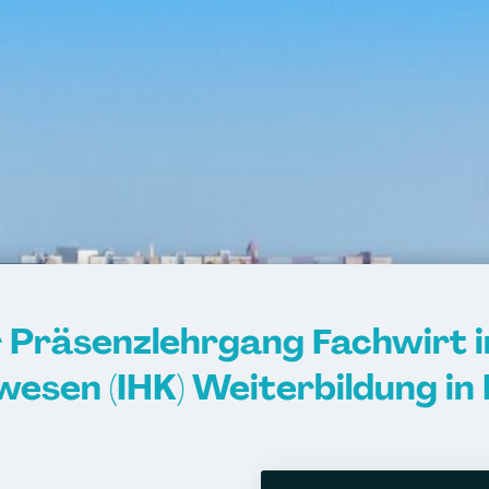
 Präsenzlehrgang Fachwirt 
wesen (IHK) Weiterbildung in 