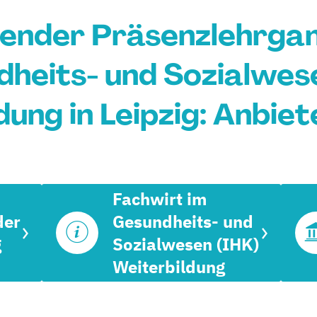
tender Präsenzlehrgan
heits- und Sozialwese
ung in Leipzig: Anbie
Fachwirt im
der
Gesundheits- und
g
Sozialwesen (IHK)
Weiterbildung