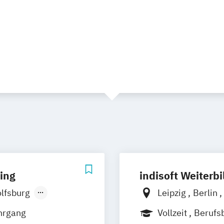
ing
indisoft Weiterb
lfsburg
Leipzig
Berlin
Flensburg
hrgang
Vollzeit
Berufs
weig