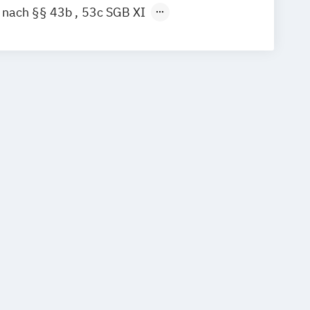
t nach §§ 43b
53c SGB XI
lliativ-Pflege (orientiert an §39a SGB V
undheits- und Sozialwesen (IHK)
rische Zusatzqualifikation
gte/r